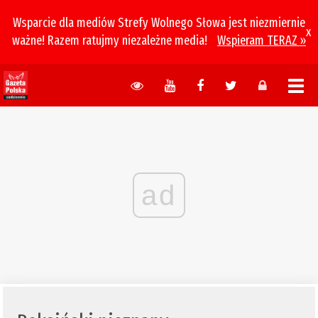
Wsparcie dla mediów Strefy Wolnego Słowa jest niezmiernie
x
ważne! Razem ratujmy niezależne media!
Wspieram TERAZ »
ad