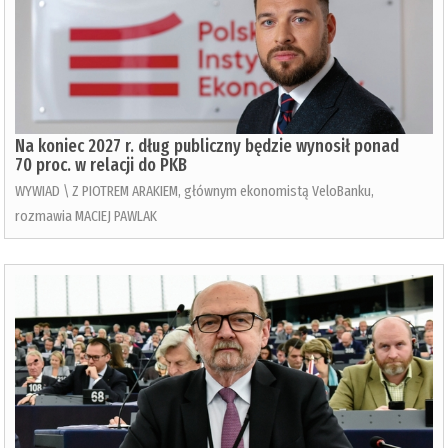
Na koniec 2027 r. dług publiczny będzie wynosił ponad
70 proc. w relacji do PKB
WYWIAD \ Z PIOTREM ARAKIEM, głównym ekonomistą VeloBanku,
rozmawia MACIEJ PAWLAK