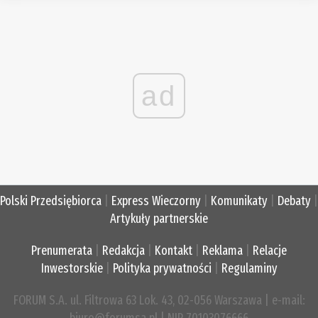
ad
Polski Przedsiębiorca
|
Express Wieczorny
|
Komunikaty
|
Debaty
|
Artykuły partnerskie
Prenumerata
|
Redakcja
|
Kontakt
|
Reklama
|
Relacje
Inwestorskie
|
Polityka prywatności
|
Regulaminy
FORUM S.A. ul. Filtrowa 63 Lok. 43, 02-056 Warszawa | e-mail:
biuro@forumsa.pl | NIP 70103076666