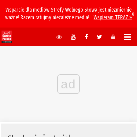
Wsparcie dla mediów Strefy Wolnego Słowa jest niezmiernie
x
ważne! Razem ratujmy niezależne media!
Wspieram TERAZ »
ad