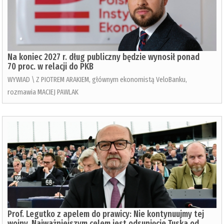
Na koniec 2027 r. dług publiczny będzie wynosił ponad
70 proc. w relacji do PKB
WYWIAD \ Z PIOTREM ARAKIEM, głównym ekonomistą VeloBanku,
rozmawia MACIEJ PAWLAK
Prof. Legutko z apelem do prawicy: Nie kontynuujmy tej
wojny. Najważniejszym celem jest odsunięcie Tuska od