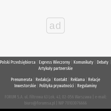
ad
Polski Przedsiębiorca
|
Express Wieczorny
|
Komunikaty
|
Debaty
|
Artykuły partnerskie
Prenumerata
|
Redakcja
|
Kontakt
|
Reklama
|
Relacje
Inwestorskie
|
Polityka prywatności
|
Regulaminy
FORUM S.A. ul. Filtrowa 63 Lok. 43, 02-056 Warszawa | e-mail:
biuro@forumsa.pl | NIP 70103076666