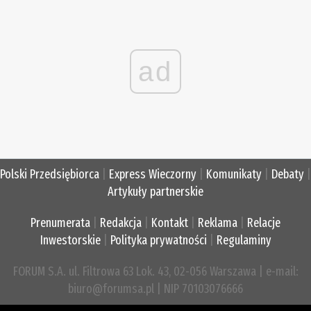
ad
Polski Przedsiębiorca
|
Express Wieczorny
|
Komunikaty
|
Debaty
|
Artykuły partnerskie
Prenumerata
|
Redakcja
|
Kontakt
|
Reklama
|
Relacje
Inwestorskie
|
Polityka prywatności
|
Regulaminy
FORUM S.A. ul. Filtrowa 63 Lok. 43, 02-056 Warszawa | e-mail:
biuro@forumsa.pl | NIP 70103076666