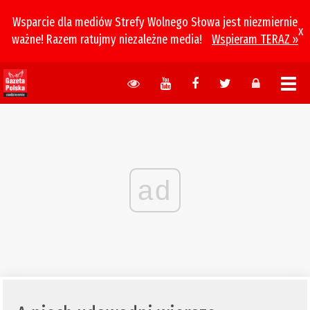
Wsparcie dla mediów Strefy Wolnego Słowa jest niezmiernie
x
ważne! Razem ratujmy niezależne media!
Wspieram TERAZ »
ad