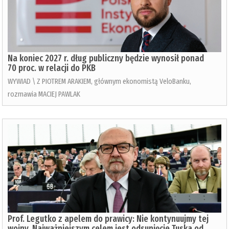
Na koniec 2027 r. dług publiczny będzie wynosił ponad
70 proc. w relacji do PKB
WYWIAD \ Z PIOTREM ARAKIEM, głównym ekonomistą VeloBanku,
rozmawia MACIEJ PAWLAK
Prof. Legutko z apelem do prawicy: Nie kontynuujmy tej
wojny. Najważniejszym celem jest odsunięcie Tuska od