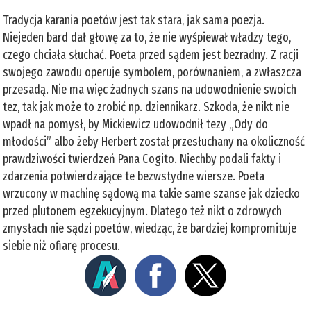
Tradycja karania poetów jest tak stara, jak sama poezja.
Niejeden bard dał głowę za to, że nie wyśpiewał władzy tego,
czego chciała słuchać. Poeta przed sądem jest bezradny. Z racji
swojego zawodu operuje symbolem, porównaniem, a zwłaszcza
przesadą. Nie ma więc żadnych szans na udowodnienie swoich
tez, tak jak może to zrobić np. dziennikarz. Szkoda, że nikt nie
wpadł na pomysł, by Mickiewicz udowodnił tezy „Ody do
młodości” albo żeby Herbert został przesłuchany na okoliczność
prawdziwości twierdzeń Pana Cogito. Niechby podali fakty i
zdarzenia potwierdzające te bezwstydne wiersze. Poeta
wrzucony w machinę sądową ma takie same szanse jak dziecko
przed plutonem egzekucyjnym. Dlatego też nikt o zdrowych
zmysłach nie sądzi poetów, wiedząc, że bardziej kompromituje
siebie niż ofiarę procesu.