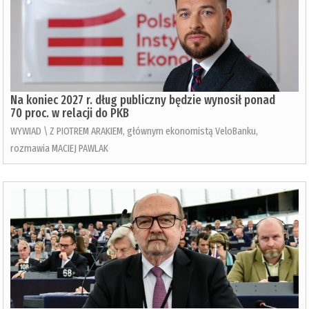
Na koniec 2027 r. dług publiczny będzie wynosił ponad
70 proc. w relacji do PKB
WYWIAD \ Z PIOTREM ARAKIEM, głównym ekonomistą VeloBanku,
rozmawia MACIEJ PAWLAK