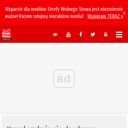
Wsparcie dla mediów Strefy Wolnego Słowa jest niezmiernie
x
ważne! Razem ratujmy niezależne media!
Wspieram TERAZ »
ad