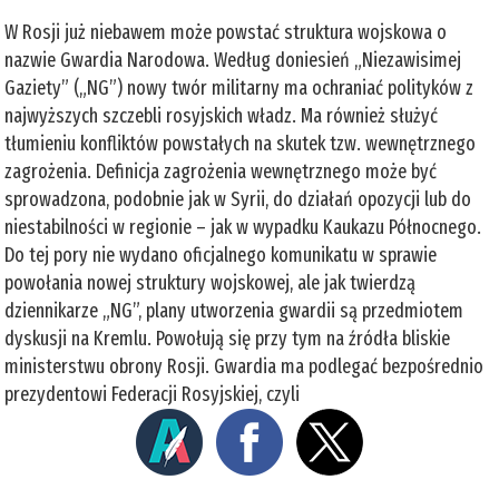
W Rosji już niebawem może powstać struktura wojskowa o
nazwie Gwardia Narodowa. Według doniesień „Niezawisimej
Gaziety” („NG”) nowy twór militarny ma ochraniać polityków z
najwyższych szczebli rosyjskich władz. Ma również służyć
tłumieniu konfliktów powstałych na skutek tzw. wewnętrznego
zagrożenia. Definicja zagrożenia wewnętrznego może być
sprowadzona, podobnie jak w Syrii, do działań opozycji lub do
niestabilności w regionie – jak w wypadku Kaukazu Północnego.
Do tej pory nie wydano oficjalnego komunikatu w sprawie
powołania nowej struktury wojskowej, ale jak twierdzą
dziennikarze „NG”, plany utworzenia gwardii są przedmiotem
dyskusji na Kremlu. Powołują się przy tym na źródła bliskie
ministerstwu obrony Rosji. Gwardia ma podlegać bezpośrednio
prezydentowi Federacji Rosyjskiej, czyli