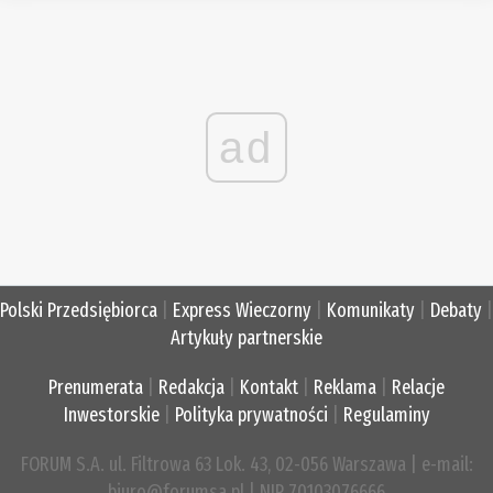
ad
Polski Przedsiębiorca
|
Express Wieczorny
|
Komunikaty
|
Debaty
|
Artykuły partnerskie
Prenumerata
|
Redakcja
|
Kontakt
|
Reklama
|
Relacje
Inwestorskie
|
Polityka prywatności
|
Regulaminy
FORUM S.A. ul. Filtrowa 63 Lok. 43, 02-056 Warszawa | e-mail:
biuro@forumsa.pl | NIP 70103076666