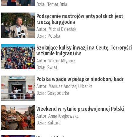
Dział:
Temat Dnia
Podsycanie nastrojów antypolskich jest
rzeczą karygodną
Autor:
Michał Dzierżak
Dział:
Polska
Szokujące kulisy inwazji na Ceutę. Terroryści
w tłumie imigrantów
Autor:
Wiktor Młynarz
Dział:
Świat
Polska wpada w pułapkę niedoboru kadr
Autor:
Mariusz Andrzej Urbanke
Dział:
Gospodarka
Weekend w rytmie przedwojennej Polski
Autor:
Anna Krajkowska
Dział:
Kultura