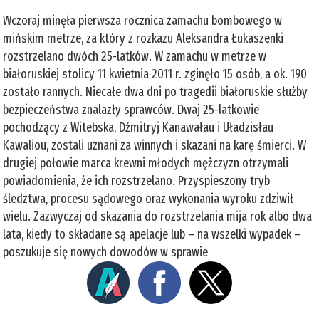
Wczoraj minęła pierwsza rocznica zamachu bombowego w
mińskim metrze, za który z rozkazu Aleksandra Łukaszenki
rozstrzelano dwóch 25-latków. W zamachu w metrze w
białoruskiej stolicy 11 kwietnia 2011 r. zginęło 15 osób, a ok. 190
zostało rannych. Niecałe dwa dni po tragedii białoruskie służby
bezpieczeństwa znalazły sprawców. Dwaj 25-latkowie
pochodzący z Witebska, Dźmitryj Kanawałau i Uładzisłau
Kawaliou, zostali uznani za winnych i skazani na karę śmierci. W
drugiej połowie marca krewni młodych mężczyzn otrzymali
powiadomienia, że ich rozstrzelano. Przyspieszony tryb
śledztwa, procesu sądowego oraz wykonania wyroku zdziwił
wielu. Zazwyczaj od skazania do rozstrzelania mija rok albo dwa
lata, kiedy to składane są apelacje lub – na wszelki wypadek –
poszukuje się nowych dowodów w sprawie