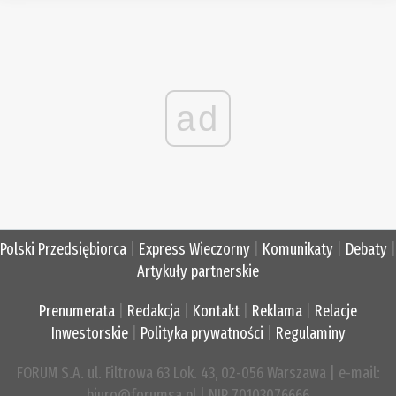
ad
Polski Przedsiębiorca
|
Express Wieczorny
|
Komunikaty
|
Debaty
|
Artykuły partnerskie
Prenumerata
|
Redakcja
|
Kontakt
|
Reklama
|
Relacje
Inwestorskie
|
Polityka prywatności
|
Regulaminy
FORUM S.A. ul. Filtrowa 63 Lok. 43, 02-056 Warszawa | e-mail:
biuro@forumsa.pl | NIP 70103076666