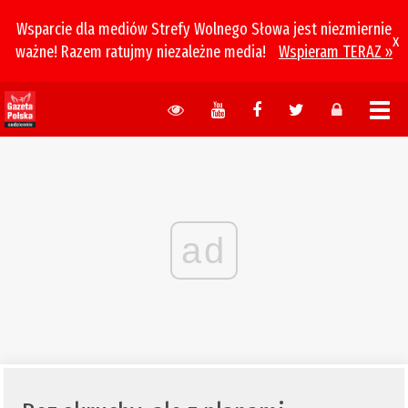
Wsparcie dla mediów Strefy Wolnego Słowa jest niezmiernie
x
ważne! Razem ratujmy niezależne media!
Wspieram TERAZ »
ad