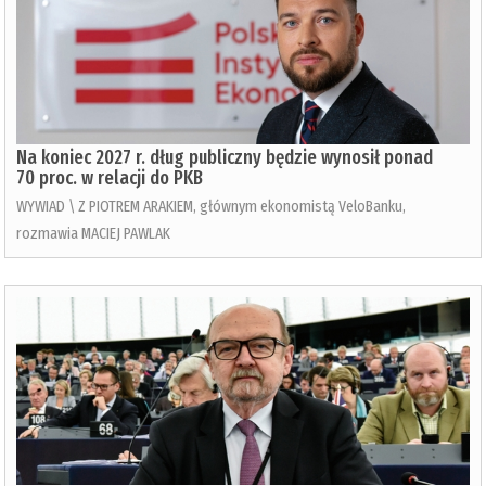
Na koniec 2027 r. dług publiczny będzie wynosił ponad
70 proc. w relacji do PKB
WYWIAD \ Z PIOTREM ARAKIEM, głównym ekonomistą VeloBanku,
rozmawia MACIEJ PAWLAK