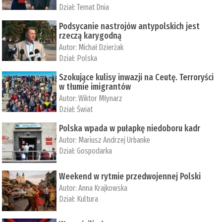
Dział:
Temat Dnia
Podsycanie nastrojów antypolskich jest
rzeczą karygodną
Autor:
Michał Dzierżak
Dział:
Polska
Szokujące kulisy inwazji na Ceutę. Terroryści
w tłumie imigrantów
Autor:
Wiktor Młynarz
Dział:
Świat
Polska wpada w pułapkę niedoboru kadr
Autor:
Mariusz Andrzej Urbanke
Dział:
Gospodarka
Weekend w rytmie przedwojennej Polski
Autor:
Anna Krajkowska
Dział:
Kultura