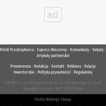
ad
Polski Przedsiębiorca
|
Express Wieczorny
|
Komunikaty
|
Debaty
|
Artykuły partnerskie
Prenumerata
|
Redakcja
|
Kontakt
|
Reklama
|
Relacje
Inwestorskie
|
Polityka prywatności
|
Regulaminy
FORUM S.A. ul. Filtrowa 63 Lok. 43, 02-056 Warszawa | e-mail:
biuro@forumsa.pl | NIP 70103076666
Strefa Wolnego Słowa: