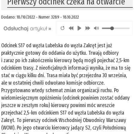
Pierwszy odcinek czeka na otwarcie
Dodano: 18/10/2022 - Numer 3289 - 18.10.2022
Odcinek S17 od węzła Lubelska do węzła Zakręt jest już
praktycznie gotowy do oddania do użytku. Trwają odbiory
i zaraz po ich zakończeniu kierowcy będą mogli pojechać 2,5-km
odcinkiem trasy. Z nieoficjalnych informacji wynika, że ma to się
stać w ciągu kilku dni. Trasa miała być przejezdna 30 września,
ale w ostatniej chwili odwołano komisje odbiorcze.
Przygotowano wtedy schemat zmian organizacji ruchu. Po
wielomiesięcznym opóźnieniu (odcinek powinien zostać oddany
jeszcze w zeszłym roku) kierowcy powinni móc wreszcie
przejechać 2,5-km odcinkiem S17 od węzła Lubelska do węzła
Zakręt. To pierwszy odcinek Wschodniej Obwodnicy Warszawy
(WOW). Po jego otwarciu kierowcy jadący S2, czyli Południową