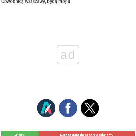
Obwodnicą Warszawy, będą mogli
ad
28%
pozostało do przeczytania: 72%