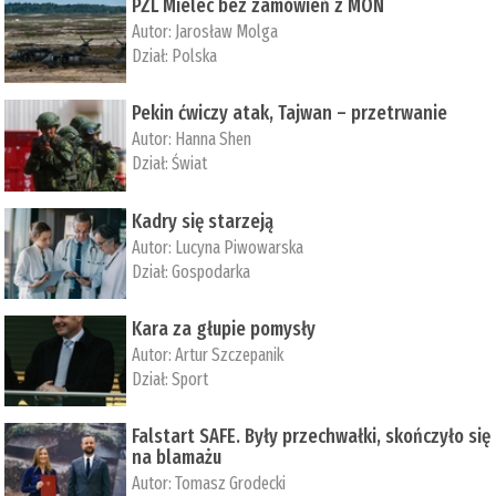
PZL Mielec bez zamówień z MON
Autor:
Jarosław Molga
Dział:
Polska
Pekin ćwiczy atak, Tajwan – przetrwanie
Autor:
­Hanna Shen
Dział:
Świat
Kadry się starzeją
Autor:
Lucyna Piwowarska
Dział:
Gospodarka
Kara za głupie pomysły
Autor:
Artur Szczepanik
Dział:
Sport
Falstart SAFE. Były przechwałki, skończyło się
na blamażu
Autor:
Tomasz Grodecki