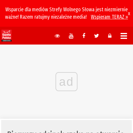
Wsparcie dla mediów Strefy Wolnego Słowa jest niezmiernie
x
ważne! Razem ratujmy niezależne media!
Wspieram TERAZ »
ad