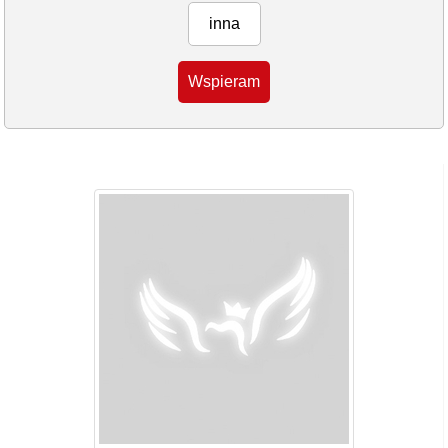
inna
Wspieram