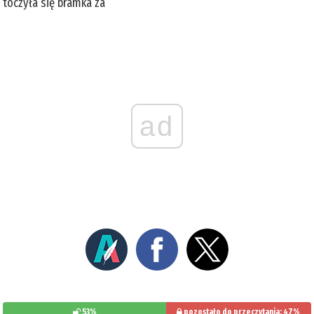
toczyła się bramka za
ad
53%
pozostało do przeczytania: 47%