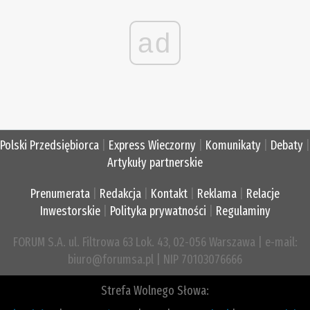
ad
Polski Przedsiębiorca
|
Express Wieczorny
|
Komunikaty
|
Debaty
|
Artykuły partnerskie
Prenumerata
|
Redakcja
|
Kontakt
|
Reklama
|
Relacje
Inwestorskie
|
Polityka prywatności
|
Regulaminy
FORUM S.A. ul. Filtrowa 63 Lok. 43, 02-056 Warszawa | e-mail:
biuro@forumsa.pl | NIP 70103076666
Strefa Wolnego Słowa: