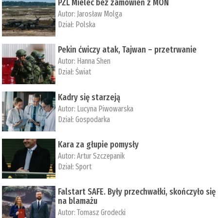
PZL Mielec bez zamówień z MON
Autor:
Jarosław Molga
Dział:
Polska
Pekin ćwiczy atak, Tajwan – przetrwanie
Autor:
­Hanna Shen
Dział:
Świat
Kadry się starzeją
Autor:
Lucyna Piwowarska
Dział:
Gospodarka
Kara za głupie pomysły
Autor:
Artur Szczepanik
Dział:
Sport
Falstart SAFE. Były przechwałki, skończyło się
na blamażu
Autor:
Tomasz Grodecki