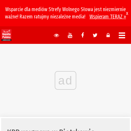
Wsparcie dla mediów Strefy Wolnego Słowa jest niezmiernie
x
ważne! Razem ratujmy niezależne media!
Wspieram TERAZ »
ad