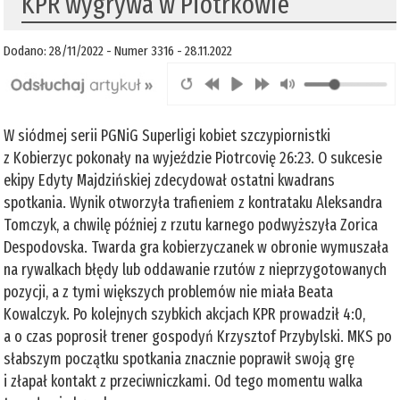
KPR wygrywa w Piotrkowie
Dodano: 28/11/2022 - Numer 3316 - 28.11.2022
W siódmej serii PGNiG Superligi kobiet szczypiornistki
z Kobierzyc pokonały na wyjeździe Piotrcovię 26:23. O sukcesie
ekipy Edyty Majdzińskiej zdecydował ostatni kwadrans
spotkania. Wynik otworzyła trafieniem z kontrataku Aleksandra
Tomczyk, a chwilę później z rzutu karnego podwyższyła Zorica
Despodovska. Twarda gra kobierzyczanek w obronie wymuszała
na rywalkach błędy lub oddawanie rzutów z nieprzygotowanych
pozycji, a z tymi większych problemów nie miała Beata
Kowalczyk. Po kolejnych szybkich akcjach KPR prowadził 4:0,
a o czas poprosił trener gospodyń Krzysztof Przybylski. MKS po
słabszym początku spotkania znacznie poprawił swoją grę
i złapał kontakt z przeciwniczkami. Od tego momentu walka