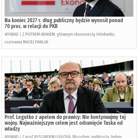
Na koniec 2027 r. dług publiczny będzie wynosił ponad
70 proc. w relacji do PKB
WYWIAD \ Z PIOTREM ARAKIEM, głównym ekonomistą VeloBanku,
rozmawia MACIEJ PAWLAK
Prof. Legutko z apelem do prawicy: Nie kontynuujmy tej
wojny. Najważniejszym celem jest odsunięcie Tuska od
władzy
WYWIAD \ Z prof. RYSZARDEM LEGUTKĄ, filozofem, publicystą, byłym