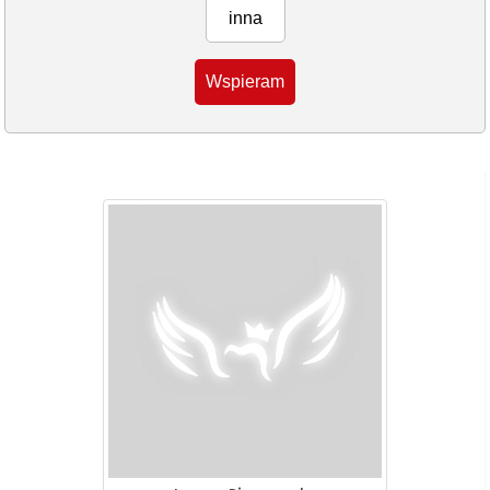
inna
Wspieram