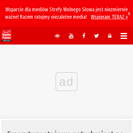
Wsparcie dla mediów Strefy Wolnego Słowa jest niezmiernie
x
ważne! Razem ratujmy niezależne media!
Wspieram TERAZ »
ad