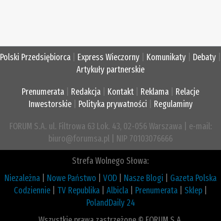
Polski Przedsiębiorca
|
Express Wieczorny
|
Komunikaty
|
Debaty
|
Artykuły partnerskie
Prenumerata
|
Redakcja
|
Kontakt
|
Reklama
|
Relacje
Inwestorskie
|
Polityka prywatności
|
Regulaminy
FORUM S.A. ul. Filtrowa 63 Lok. 43, 02-056 Warszawa | e-mail:
biuro@forumsa.pl | NIP 70103076666
Strefa Wolnego Słowa:
Niezależna
|
Nowe Państwo
|
VOD
|
Nasze Blogi
|
Gazeta Polska
Codziennie
|
TV Republika
|
Albicla
|
Prenumerata
|
Sklep
|
PolandDaily 24
Wszystkie prawa zastrzeżone © FORUM S.A.