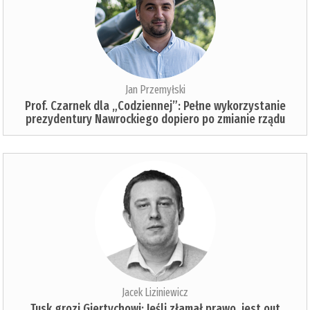
Jan Przemyłski
Prof. Czarnek dla „Codziennej”: Pełne wykorzystanie
prezydentury Nawrockiego dopiero po zmianie rządu
Jacek Liziniewicz
Tusk grozi Giertychowi: Jeśli złamał prawo, jest out