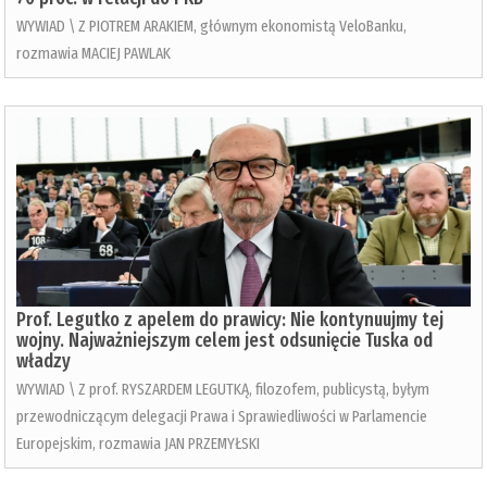
WYWIAD \ Z PIOTREM ARAKIEM, głównym ekonomistą VeloBanku,
rozmawia MACIEJ PAWLAK
Prof. Legutko z apelem do prawicy: Nie kontynuujmy tej
wojny. Najważniejszym celem jest odsunięcie Tuska od
władzy
WYWIAD \ Z prof. RYSZARDEM LEGUTKĄ, filozofem, publicystą, byłym
przewodniczącym delegacji Prawa i Sprawiedliwości w Parlamencie
Europejskim, rozmawia JAN PRZEMYŁSKI