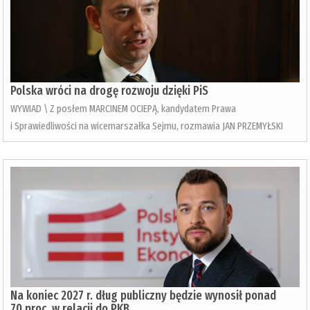
Polska wróci na drogę rozwoju dzięki PiS
WYWIAD \ Z posłem MARCINEM OCIEPĄ, kandydatem Prawa
i Sprawiedliwości na wicemarszałka Sejmu, rozmawia JAN PRZEMYŁSKI
Na koniec 2027 r. dług publiczny będzie wynosił ponad
70 proc. w relacji do PKB