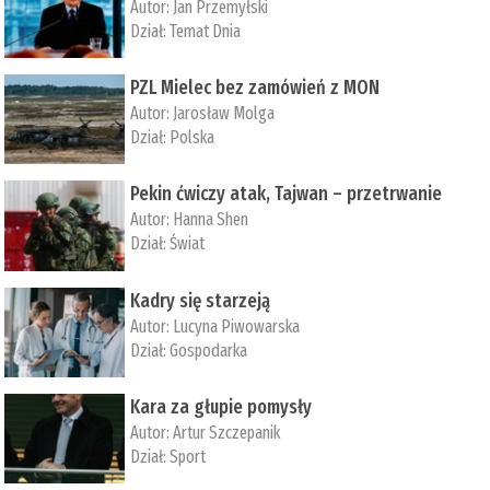
Autor:
Jan Przemyłski
Dział:
Temat Dnia
PZL Mielec bez zamówień z MON
Autor:
Jarosław Molga
Dział:
Polska
Pekin ćwiczy atak, Tajwan – przetrwanie
Autor:
­Hanna Shen
Dział:
Świat
Kadry się starzeją
Autor:
Lucyna Piwowarska
Dział:
Gospodarka
Kara za głupie pomysły
Autor:
Artur Szczepanik
Dział:
Sport