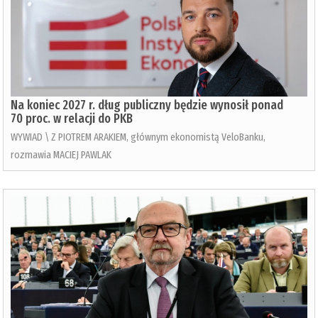
Na koniec 2027 r. dług publiczny będzie wynosił ponad
70 proc. w relacji do PKB
WYWIAD \ Z PIOTREM ARAKIEM, głównym ekonomistą VeloBanku,
rozmawia MACIEJ PAWLAK