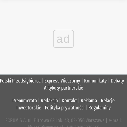
ad
Polski Przedsiębiorca
|
Express Wieczorny
|
Komunikaty
|
Debaty
|
Artykuły partnerskie
Prenumerata
|
Redakcja
|
Kontakt
|
Reklama
|
Relacje
Inwestorskie
|
Polityka prywatności
|
Regulaminy
FORUM S.A. ul. Filtrowa 63 Lok. 43, 02-056 Warszawa | e-mail: