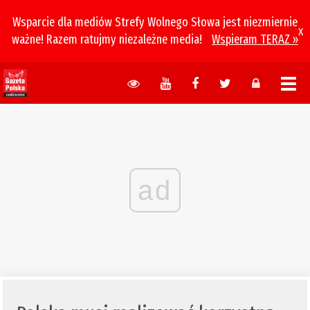
Wsparcie dla mediów Strefy Wolnego Słowa jest niezmiernie
x
ważne! Razem ratujmy niezależne media!
Wspieram TERAZ »
ad