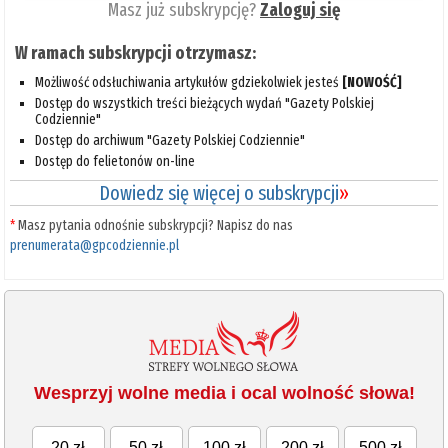
Masz już subskrypcję?
Zaloguj się
W ramach subskrypcji otrzymasz:
Możliwość odsłuchiwania artykułów gdziekolwiek jesteś
[NOWOŚĆ]
Dostęp do wszystkich treści bieżących wydań "Gazety Polskiej
Codziennie"
Dostęp do archiwum "Gazety Polskiej Codziennie"
Dostęp do felietonów on-line
Dowiedz się więcej o subskrypcji
»
*
Masz pytania odnośnie subskrypcji? Napisz do nas
prenumerata@gpcodziennie.pl
Wesprzyj wolne media i ocal wolność słowa!
20 zł
50 zł
100 zł
200 zł
500 zł