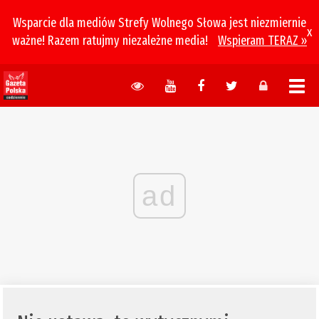
Wsparcie dla mediów Strefy Wolnego Słowa jest niezmiernie
x
ważne! Razem ratujmy niezależne media!
Wspieram TERAZ »
ad