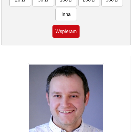
inna
Wspieram