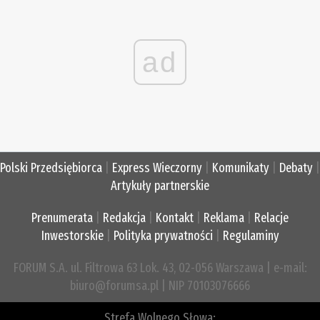
ad
Polski Przedsiębiorca
|
Express Wieczorny
|
Komunikaty
|
Debaty
|
Artykuły partnerskie
Prenumerata
|
Redakcja
|
Kontakt
|
Reklama
|
Relacje
Inwestorskie
|
Polityka prywatności
|
Regulaminy
FORUM S.A. ul. Filtrowa 63 Lok. 43, 02-056 Warszawa | e-mail:
biuro@forumsa.pl | NIP 70103076666
Strefa Wolnego Słowa: