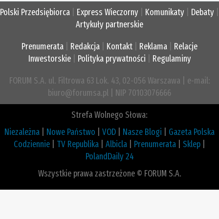
Polski Przedsiębiorca
|
Express Wieczorny
|
Komunikaty
|
Debaty
|
Artykuły partnerskie
Prenumerata
|
Redakcja
|
Kontakt
|
Reklama
|
Relacje
Inwestorskie
|
Polityka prywatności
|
Regulaminy
FORUM S.A. ul. Filtrowa 63 Lok. 43, 02-056 Warszawa | e-mail:
biuro@forumsa.pl | NIP 70103076666
Strefa Wolnego Słowa:
Niezależna
|
Nowe Państwo
|
VOD
|
Nasze Blogi
|
Gazeta Polska
Codziennie
|
TV Republika
|
Albicla
|
Prenumerata
|
Sklep
|
PolandDaily 24
Wszystkie prawa zastrzeżone © FORUM S.A.