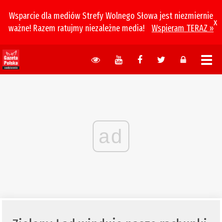
Wsparcie dla mediów Strefy Wolnego Słowa jest niezmiernie
x
ważne! Razem ratujmy niezależne media!
Wspieram TERAZ »
ad