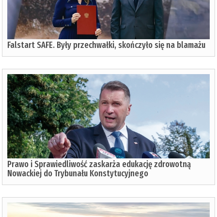
Falstart SAFE. Były przechwałki, skończyło się na blamażu
Prawo i Sprawiedliwość zaskarża edukację zdrowotną
Nowackiej do Trybunału Konstytucyjnego