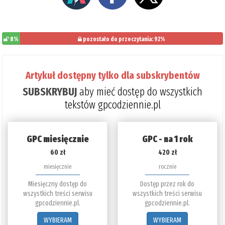
8%
pozostało do przeczytania: 92%
Artykuł dostępny tylko dla subskrybentów
SUBSKRYBUJ
aby mieć dostęp do wszystkich
tekstów gpcodziennie.pl
GPC miesięcznie
GPC - na 1 rok
60 zł
420 zł
miesięcznie
rocznie
Miesięczny dostęp do
Dostęp przez rok do
wszystkich treści serwisu
wszystkich treści serwisu
gpcodziennie.pl.
gpcodziennie.pl.
WYBIERAM
WYBIERAM