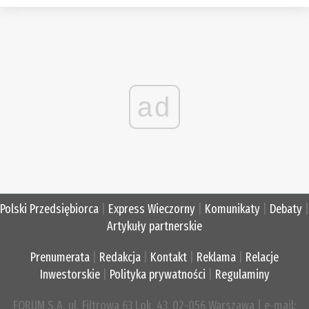
ad
Polski Przedsiębiorca
|
Express Wieczorny
|
Komunikaty
|
Debaty
|
Artykuły partnerskie
Prenumerata
|
Redakcja
|
Kontakt
|
Reklama
|
Relacje
Inwestorskie
|
Polityka prywatności
|
Regulaminy
FORUM S.A. ul. Filtrowa 63 Lok. 43, 02-056 Warszawa | e-mail: