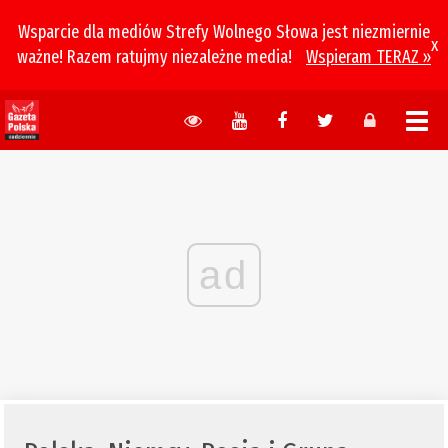
Wsparcie dla mediów Strefy Wolnego Słowa jest niezmiernie
x
ważne! Razem ratujmy niezależne media!
Wspieram TERAZ »
ad