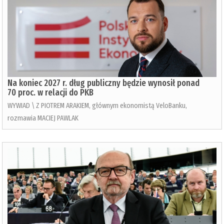
Na koniec 2027 r. dług publiczny będzie wynosił ponad
70 proc. w relacji do PKB
WYWIAD \ Z PIOTREM ARAKIEM, głównym ekonomistą VeloBanku,
rozmawia MACIEJ PAWLAK