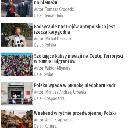
na blamażu
Autor:
Tomasz Grodecki
Dział:
Temat Dnia
Podsycanie nastrojów antypolskich jest
rzeczą karygodną
Autor:
Michał Dzierżak
Dział:
Polska
Szokujące kulisy inwazji na Ceutę. Terroryści
w tłumie imigrantów
Autor:
Wiktor Młynarz
Dział:
Świat
Polska wpada w pułapkę niedoboru kadr
Autor:
Mariusz Andrzej Urbanke
Dział:
Gospodarka
Weekend w rytmie przedwojennej Polski
Autor:
Anna Krajkowska
Dział:
Kultura