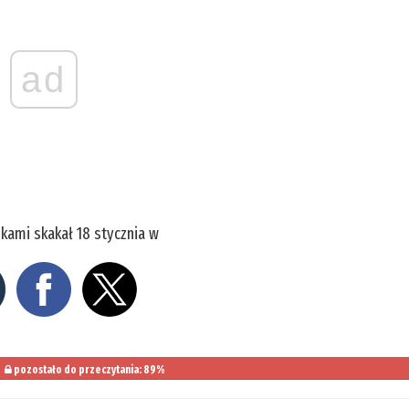
ad
skami skakał 18 stycznia w
pozostało do przeczytania: 89%