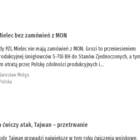
Mielec bez zamówień z MON
dy PZL Mielec nie mają zamówień z MON. Grozi to przeniesieniem
 produkcyjnej śmigłowców S-70i BH do Stanów Zjednoczonych, a ty
 utratą przez Polskę zdolności produkcyjnych i...
:
Jarosław Molga
Polska
n ćwiczy atak, Tajwan – przetrwanie
ody Tajwan prowadzi największe w tym roku ćwiczenia wojskowe,