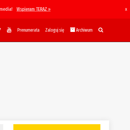
 media!
Wspieram TERAZ »
x
Prenumerata
Zaloguj się
Archiwum