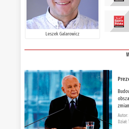
Leszek Galarowicz
W
Prez
Budow
obsza
zmian
Autor
Dział: