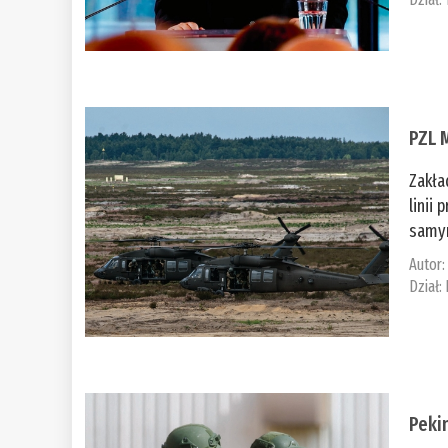
PZL 
Zakła
linii
samym
Autor
Dział:
Peki