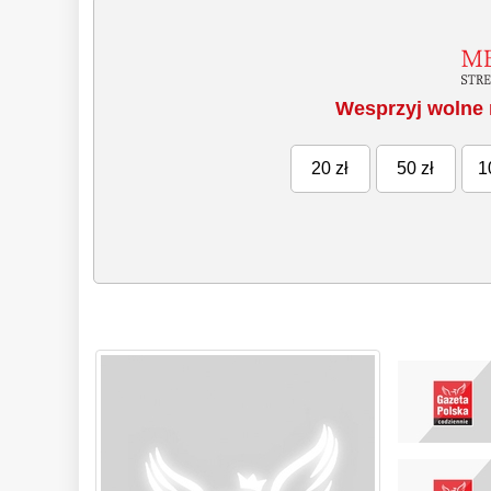
Wesprzyj wolne 
20 zł
50 zł
1