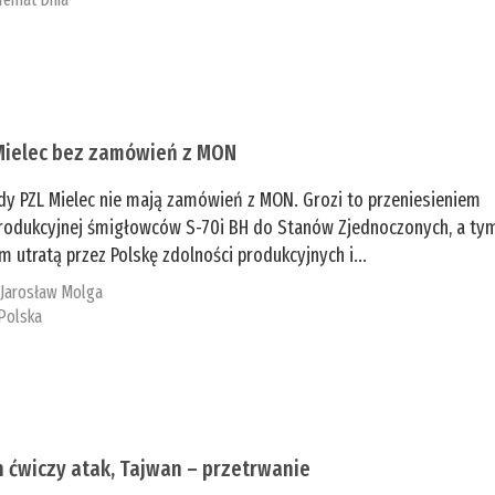
Mielec bez zamówień z MON
dy PZL Mielec nie mają zamówień z MON. Grozi to przeniesieniem
 produkcyjnej śmigłowców S-70i BH do Stanów Zjednoczonych, a ty
 utratą przez Polskę zdolności produkcyjnych i...
:
Jarosław Molga
Polska
n ćwiczy atak, Tajwan – przetrwanie