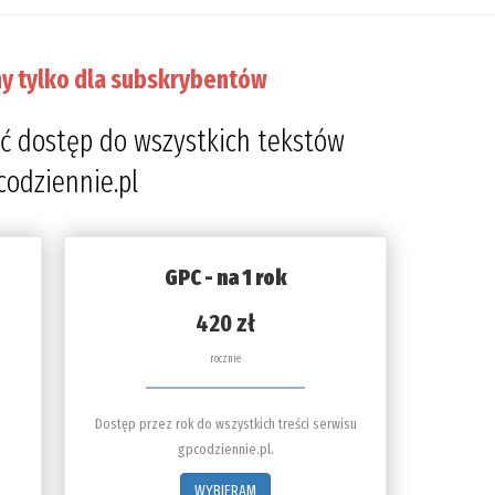
y tylko dla subskrybentów
ć dostęp do wszystkich tekstów
codziennie.pl
GPC - na 1 rok
420 zł
rocznie
Dostęp przez rok do wszystkich treści serwisu
gpcodziennie.pl.
WYBIERAM