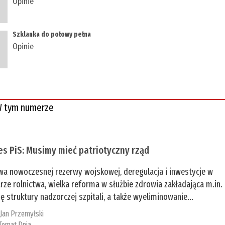
Opinie
Szklanka do połowy pełna
Opinie
 tym numerze
es PiS: Musimy mieć patriotyczny rząd
a nowoczesnej rezerwy wojskowej, deregulacja i inwestycje w
rze rolnictwa, wielka reforma w służbie zdrowia zakładająca m.in.
ę struktury nadzorczej szpitali, a także wyeliminowanie...
:
Jan Przemyłski
Temat Dnia