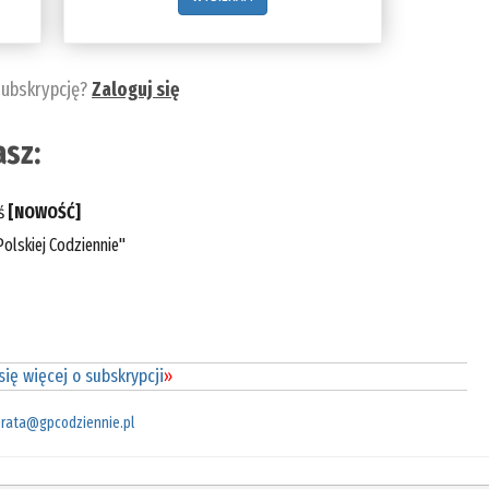
subskrypcję?
Zaloguj się
sz:
eś
[NOWOŚĆ]
olskiej Codziennie"
ię więcej o subskrypcji
»
rata@gpcodziennie.pl