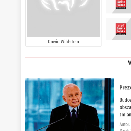
Dawid Wildstein
W
Prez
Budow
obsza
zmian
Autor
Dział: