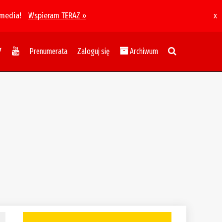
 media!
Wspieram TERAZ »
x
Prenumerata
Zaloguj się
Archiwum