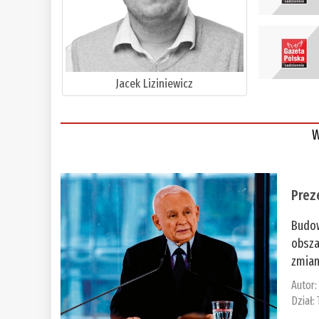
Jacek Liziniewicz
W
Prez
Budow
obsza
zmian
Autor
Dział: