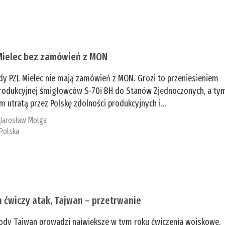
Mielec bez zamówień z MON
dy PZL Mielec nie mają zamówień z MON. Grozi to przeniesieniem
 produkcyjnej śmigłowców S-70i BH do Stanów Zjednoczonych, a ty
 utratą przez Polskę zdolności produkcyjnych i...
:
Jarosław Molga
Polska
n ćwiczy atak, Tajwan – przetrwanie
ody Tajwan prowadzi największe w tym roku ćwiczenia wojskowe,