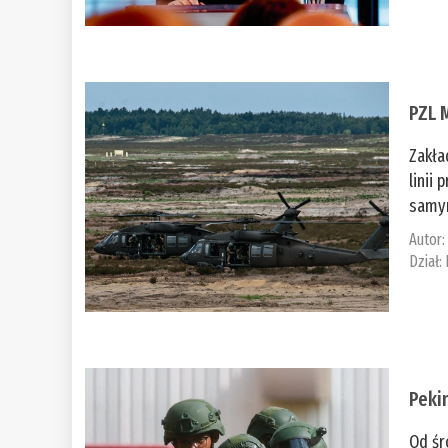
PZL 
Zakła
linii
samym
Autor
Dział:
Peki
Od śr