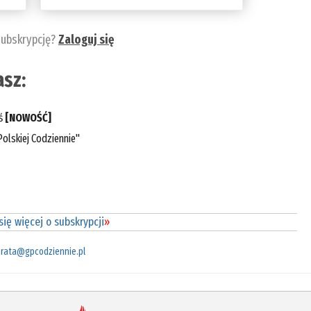
subskrypcję?
Zaloguj się
sz:
eś
[NOWOŚĆ]
olskiej Codziennie"
ię więcej o subskrypcji
»
rata@gpcodziennie.pl