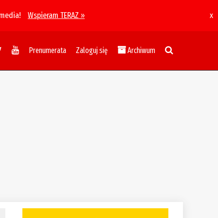
 media!
Wspieram TERAZ »
x
Prenumerata
Zaloguj się
Archiwum