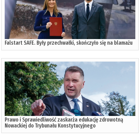
Falstart SAFE. Były przechwałki, skończyło się na blamażu
Prawo i Sprawiedliwość zaskarża edukację zdrowotną
Nowackiej do Trybunału Konstytucyjnego