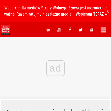
Wsparcie dla mediów Strefy Wolnego Słowa jest niezmiernie
x
ważne! Razem ratujmy niezależne media!
Wspieram TERAZ »
ad