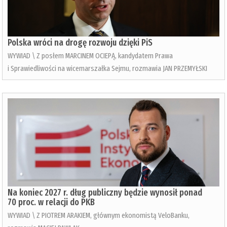
Polska wróci na drogę rozwoju dzięki PiS
WYWIAD \ Z posłem MARCINEM OCIEPĄ, kandydatem Prawa
i Sprawiedliwości na wicemarszałka Sejmu, rozmawia JAN PRZEMYŁSKI
Na koniec 2027 r. dług publiczny będzie wynosił ponad
70 proc. w relacji do PKB
WYWIAD \ Z PIOTREM ARAKIEM, głównym ekonomistą VeloBanku,