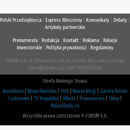
Polski Przedsiębiorca
|
Express Wieczorny
|
Komunikaty
|
Debaty
|
Artykuły partnerskie
Prenumerata
|
Redakcja
|
Kontakt
|
Reklama
|
Relacje
Inwestorskie
|
Polityka prywatności
|
Regulaminy
FORUM S.A. ul. Filtrowa 63 Lok. 43, 02-056 Warszawa | e-mail:
biuro@forumsa.pl | NIP 70103076666
Strefa Wolnego Słowa:
Niezależna
|
Nowe Państwo
|
VOD
|
Nasze Blogi
|
Gazeta Polska
Codziennie
|
TV Republika
|
Albicla
|
Prenumerata
|
Sklep
|
PolandDaily 24
Wszystkie prawa zastrzeżone © FORUM S.A.