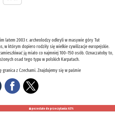
im latem 2003 r. archeolodzy odkryli w masywie góry Tuł
as, w którym dopiero rodziły się wielkie cywilizacje europejskie.
 zamieszkiwać ją miało co najmniej ­100–150 osób. Oznaczałoby to,
ołożonych osad tego typu w polskich Karpatach.
się granica z Czechami. Znajdujemy się w paśmie
pozostało do przeczytania: 63%