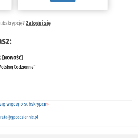
subskrypcję?
Zaloguj się
sz:
eś
[NOWOŚĆ]
olskiej Codziennie"
ię więcej o subskrypcji
»
rata@gpcodziennie.pl