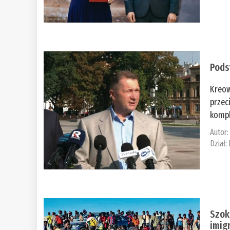
Pods
Kreow
przec
kompl
Autor
Dział:
Szok
imig