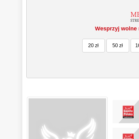
Wesprzyj wolne 
20 zł
50 zł
1