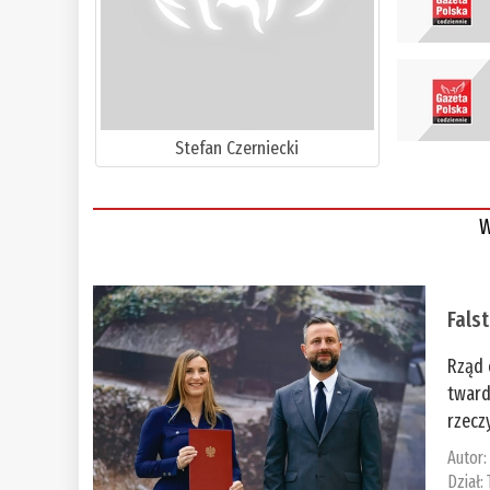
Stefan Czerniecki
W
Fals
Rząd 
tward
rzecz
Autor
Dział: