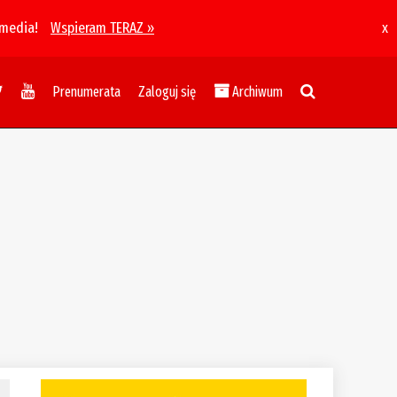
 media!
Wspieram TERAZ »
x
Prenumerata
Zaloguj się
Archiwum