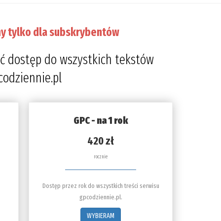
y tylko dla subskrybentów
ć dostęp do wszystkich tekstów
codziennie.pl
GPC - na 1 rok
420 zł
rocznie
Dostęp przez rok do wszystkich treści serwisu
gpcodziennie.pl.
WYBIERAM