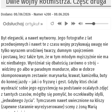
Dwie wojny Rotmistrza. Część druga
Dodano: 08/06/2026 - Numer 4200 - 08.06.2026
Był elegancki, a nawet wytworny. Jego fotografie z lat
przedwojennych i nawet te z czasu wojny przykuwają uwagę nie
tylko wyrazem urodziwej twarzy, dumnym spojrzeniem
i postawą, lecz także tym, że w tym młodym mężczyźnie nie ma
nic niedbałego. Wyróżniał się dbałością zarówno o strój –
widzimy go albo w paradnym mundurze, albo w dobrze
skomponowanym zestawie: marynarka, krawat, kamizelka, buty
do konnej jazdy – jak i o fryzurę i gest. Gdyby ktoś chciał
wyobrazić sobie jego egzystencję na podstawie ocalałych zdjęć
z tamtych czasów, mógłby się pomylić, bo oczekiwałby idylli,
„jedwabnego życia”. Tymczasem nawet uwiecznione na kliszy
(zapewne starannie wyreżyserowane) sceny z żoną Marią