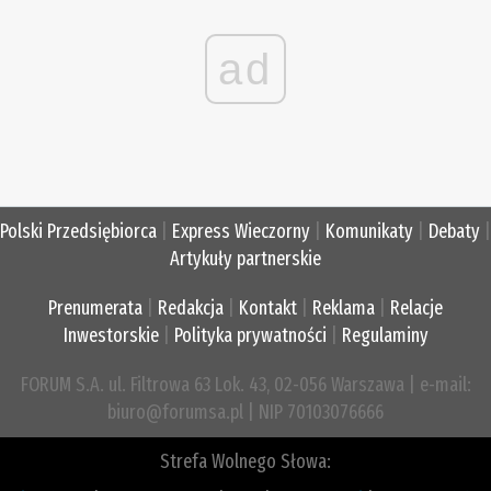
ad
Polski Przedsiębiorca
|
Express Wieczorny
|
Komunikaty
|
Debaty
|
Artykuły partnerskie
Prenumerata
|
Redakcja
|
Kontakt
|
Reklama
|
Relacje
Inwestorskie
|
Polityka prywatności
|
Regulaminy
FORUM S.A. ul. Filtrowa 63 Lok. 43, 02-056 Warszawa | e-mail:
biuro@forumsa.pl | NIP 70103076666
Strefa Wolnego Słowa: