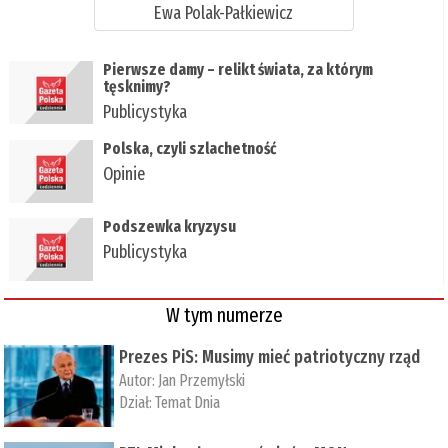
Ewa Polak-Pałkiewicz
Pierwsze damy – relikt świata, za którym
tęsknimy?
Publicystyka
Polska, czyli szlachetność
Opinie
Podszewka kryzysu
Publicystyka
W tym numerze
Prezes PiS: Musimy mieć patriotyczny rząd
Autor:
Jan Przemyłski
Dział:
Temat Dnia