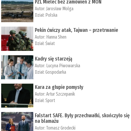
PZL Mielec bez zamówień z MON
Autor:
Jarosław Molga
Dział:
Polska
Pekin ćwiczy atak, Tajwan – przetrwanie
Autor:
­Hanna Shen
Dział:
Świat
Kadry się starzeją
Autor:
Lucyna Piwowarska
Dział:
Gospodarka
Kara za głupie pomysły
Autor:
Artur Szczepanik
Dział:
Sport
Falstart SAFE. Były przechwałki, skończyło się
na blamażu
Autor:
Tomasz Grodecki