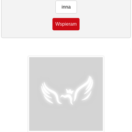
inna
Wspieram