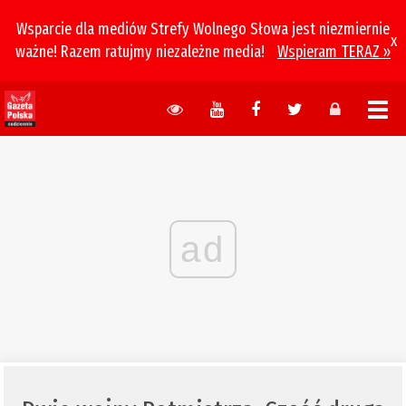
Wsparcie dla mediów Strefy Wolnego Słowa jest niezmiernie
x
ważne! Razem ratujmy niezależne media!
Wspieram TERAZ »
ad