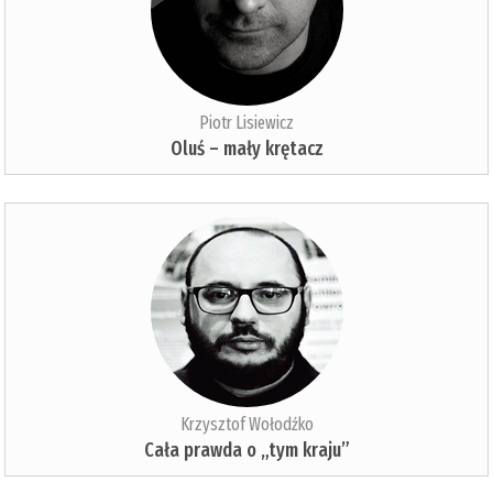
Piotr Lisiewicz
Oluś – mały krętacz
Krzysztof Wołodźko
Cała prawda o „tym kraju”