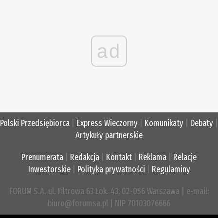
ad
Polski Przedsiębiorca
|
Express Wieczorny
|
Komunikaty
|
Debaty
|
Artykuły partnerskie
Prenumerata
|
Redakcja
|
Kontakt
|
Reklama
|
Relacje
Inwestorskie
|
Polityka prywatności
|
Regulaminy
FORUM S.A. ul. Filtrowa 63 Lok. 43, 02-056 Warszawa | e-mail:
biuro@forumsa.pl | NIP 70103076666