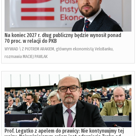
Na koniec 2027 r. dług publiczny będzie wynosił ponad
70 proc. w relacji do PKB
WYWIAD \ Z PIOTREM ARAKIEM, głównym ekonomistą VeloBanku,
rozmawia MACIEJ PAWLAK
Prof. Legutko z apelem do prawicy: Nie kontynuujmy tej