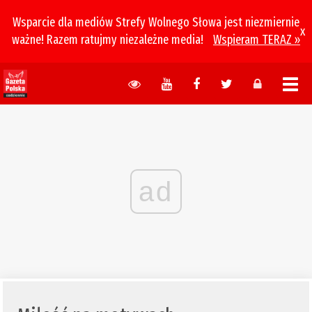
Wsparcie dla mediów Strefy Wolnego Słowa jest niezmiernie
x
ważne! Razem ratujmy niezależne media!
Wspieram TERAZ »
ad