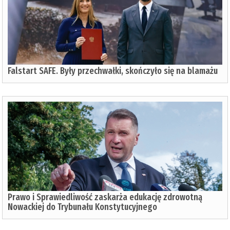
Falstart SAFE. Były przechwałki, skończyło się na blamażu
Prawo i Sprawiedliwość zaskarża edukację zdrowotną
Nowackiej do Trybunału Konstytucyjnego