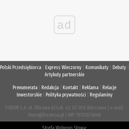
ad
Polski Przedsiębiorca
|
Express Wieczorny
|
Komunikaty
|
Debaty
|
Artykuły partnerskie
Prenumerata
|
Redakcja
|
Kontakt
|
Reklama
|
Relacje
Inwestorskie
|
Polityka prywatności
|
Regulaminy
FORUM S.A. ul. Filtrowa 63 Lok. 43, 02-056 Warszawa | e-mail:
biuro@forumsa.pl | NIP 70103076666
Strefa Wolnego Słowa: