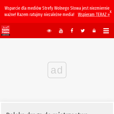
Wsparcie dla mediów Strefy Wolnego Słowa jest niezmiernie
x
ważne! Razem ratujmy niezależne media!
Wspieram TERAZ »
ad