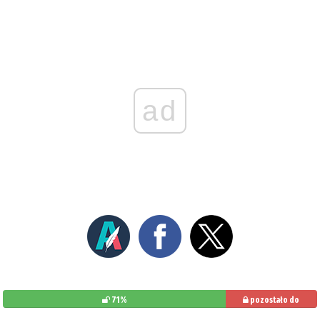
ad
71%
pozostało do
przeczytania: 29%