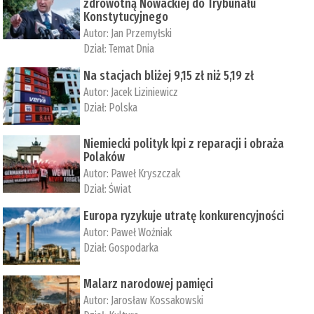
zdrowotną Nowackiej do Trybunału
Konstytucyjnego
Autor:
Jan Przemyłski
Dział:
Temat Dnia
Na stacjach bliżej 9,15 zł niż 5,19 zł
Autor:
Jacek Liziniewicz
Dział:
Polska
Niemiecki polityk kpi z reparacji i obraża
Polaków
Autor:
Paweł Kryszczak
Dział:
Świat
Europa ryzykuje utratę konkurencyjności
Autor:
Paweł Woźniak
Dział:
Gospodarka
Malarz narodowej pamięci
Autor:
Jarosław Kossakowski