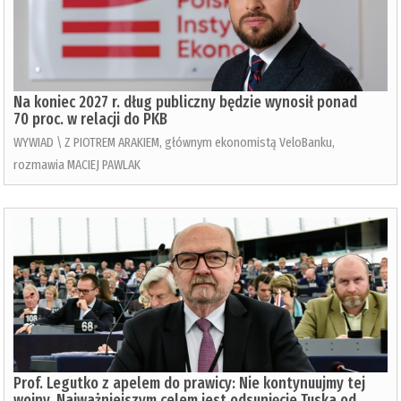
Na koniec 2027 r. dług publiczny będzie wynosił ponad
70 proc. w relacji do PKB
WYWIAD \ Z PIOTREM ARAKIEM, głównym ekonomistą VeloBanku,
rozmawia MACIEJ PAWLAK
Prof. Legutko z apelem do prawicy: Nie kontynuujmy tej
wojny. Najważniejszym celem jest odsunięcie Tuska od