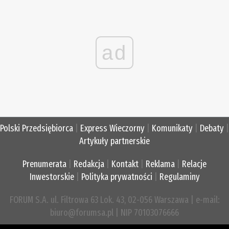
ad
Polski Przedsiębiorca
|
Express Wieczorny
|
Komunikaty
|
Debaty
|
Artykuły partnerskie
Prenumerata
|
Redakcja
|
Kontakt
|
Reklama
|
Relacje
Inwestorskie
|
Polityka prywatności
|
Regulaminy
FORUM S.A. ul. Filtrowa 63 Lok. 43, 02-056 Warszawa | e-mail:
biuro@forumsa.pl | NIP 70103076666