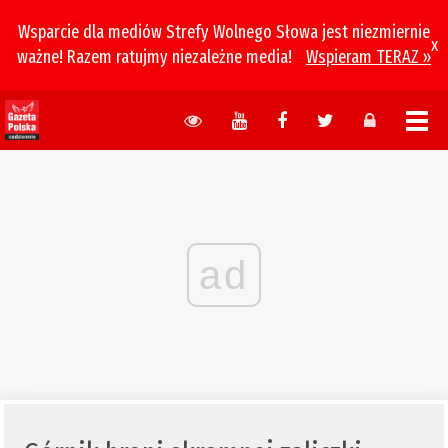
Wsparcie dla mediów Strefy Wolnego Słowa jest niezmiernie
x
ważne! Razem ratujmy niezależne media!
Wspieram TERAZ »
ad