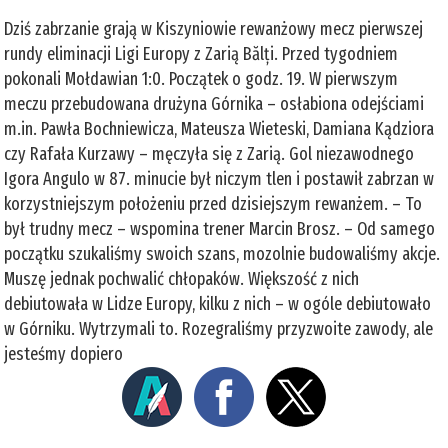
Dziś zabrzanie grają w Kiszyniowie rewanżowy mecz pierwszej
rundy eliminacji Ligi Europy z Zarią Bălți. Przed tygodniem
pokonali Mołdawian 1:0. Początek o godz. 19. W pierwszym
meczu przebudowana drużyna Górnika – osłabiona odejściami
m.in. Pawła Bochniewicza, Mateusza Wieteski, Damiana Kądziora
czy Rafała Kurzawy – męczyła się z Zarią. Gol niezawodnego
Igora Angulo w 87. minucie był niczym tlen i postawił zabrzan w
korzystniejszym położeniu przed dzisiejszym rewanżem. – To
był trudny mecz – wspomina trener Marcin Brosz. – Od samego
początku szukaliśmy swoich szans, mozolnie budowaliśmy akcje.
Muszę jednak pochwalić chłopaków. Większość z nich
debiutowała w Lidze Europy, kilku z nich – w ogóle debiutowało
w Górniku. Wytrzymali to. Rozegraliśmy przyzwoite zawody, ale
jesteśmy dopiero