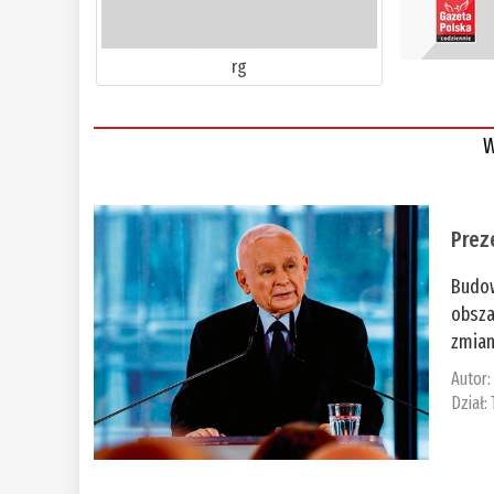
rg
W
Prez
Budow
obsza
zmian
Autor
Dział: