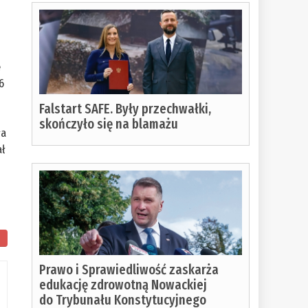
e
6
Falstart SAFE. Były przechwałki,
skończyło się na blamażu
ła
ał
Prawo i Sprawiedliwość zaskarża
edukację zdrowotną Nowackiej
do Trybunału Konstytucyjnego