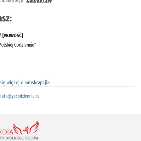
subskrypcję?
Zaloguj się
sz:
eś
[NOWOŚĆ]
olskiej Codziennie"
ię więcej o subskrypcji
»
rata@gpcodziennie.pl