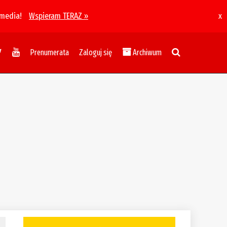
 media!
Wspieram TERAZ »
x
Prenumerata
Zaloguj się
Archiwum