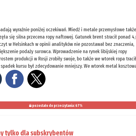
adają wyraźnie poniżej oczekiwań. Miedź i metale przemysłowe takż
ęła się silna przecena ropy naftowej. Gatunek brent stracił ponad 4,
zczyt w Helsinkach w opinii analityków nie pozostawał bez znaczenia,
ększenie podaży surowca. Wprowadzenie na rynek libijskiej ropy
stem produkcji w Rosji zrobiły swoje, bo także we wtorek ropa traci
tu spadek kursu był zdecydowanie mniejszy. We wtorek metal kosztow
pozostało do przeczytania: 67%
y tylko dla subskrybentów