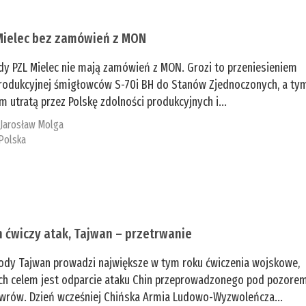
Mielec bez zamówień z MON
dy PZL Mielec nie mają zamówień z MON. Grozi to przeniesieniem
 produkcyjnej śmigłowców S-70i BH do Stanów Zjednoczonych, a ty
 utratą przez Polskę zdolności produkcyjnych i...
:
Jarosław Molga
Polska
n ćwiczy atak, Tajwan – przetrwanie
ody Tajwan prowadzi największe w tym roku ćwiczenia wojskowe,
ch celem jest odparcie ataku Chin przeprowadzonego pod pozore
rów. Dzień wcześniej Chińska Armia Ludowo-Wyzwoleńcza...