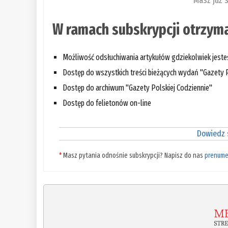
Masz już 
W ramach subskrypcji otrzyma
Możliwość odsłuchiwania artykułów gdziekolwiek jest
Dostęp do wszystkich treści bieżących wydań "Gazety P
Dostęp do archiwum "Gazety Polskiej Codziennie"
Dostęp do felietonów on-line
Dowiedz s
*
Masz pytania odnośnie subskrypcji? Napisz do nas
prenume