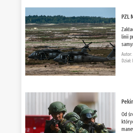
PZL 
Zakła
linii
samym
Autor
Dział:
Peki
Od śr
który
manew