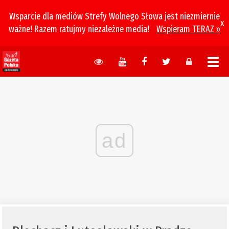
Wsparcie dla mediów Strefy Wolnego Słowa jest niezmiernie
x
ważne! Razem ratujmy niezależne media!
Wspieram TERAZ »
ad