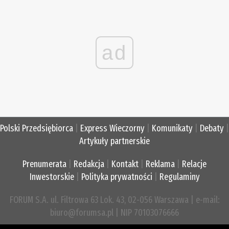
ad
Polski Przedsiębiorca
|
Express Wieczorny
|
Komunikaty
|
Debaty
|
Artykuły partnerskie
Prenumerata
|
Redakcja
|
Kontakt
|
Reklama
|
Relacje
Inwestorskie
|
Polityka prywatności
|
Regulaminy
FORUM S.A. ul. Filtrowa 63 Lok. 43, 02-056 Warszawa | e-mail:
biuro@forumsa.pl | NIP 70103076666