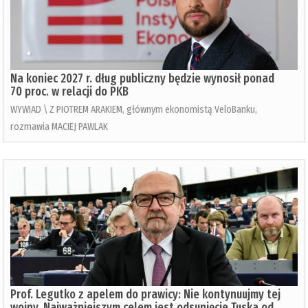
Na koniec 2027 r. dług publiczny będzie wynosił ponad
70 proc. w relacji do PKB
WYWIAD \ Z PIOTREM ARAKIEM, głównym ekonomistą VeloBanku,
rozmawia MACIEJ PAWLAK
Prof. Legutko z apelem do prawicy: Nie kontynuujmy tej
wojny. Najważniejszym celem jest odsunięcie Tuska od