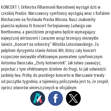
KONCERT \ Orkiestra Filharmonii Narodowej wystąpi dziś w
czeskiej Pradze. Warszawscy symfonicy wystąpią wraz z Rafałem
Blechaczem na festiwalu Praska Wiosna. Nasz znakomity
pianista wykona IV Koncert fortepianowy Ludwiga van
Beethovena, a gwoździem programu będzie wymagający
najwyższej wirtuozerii i zarazem wciąż brzmiący niezwykle
świeżo „Koncert na orkiestrę” Witolda Lutosławskiego. Za
pulpitem dyrygenta stanie Antoni Wit, który cały koncert
rozpocznie niezwykle efektownym poematem symfonicznym
Antonina Dworzaka „Złoty kołowrotek”. Jak łatwo zauważyć,
pojechać z tym efektownym dziełem do Pragi, to jak odwiedzić
jaskinię lwa. Próby do praskiego koncertu w Warszawie trwały
od początku tygodnia, a tajemnicą poliszynela jest to, że zespół,
oprócz utworów umieszczonych w oficjalnym