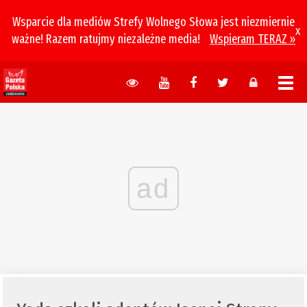
Wsparcie dla mediów Strefy Wolnego Słowa jest niezmiernie
x
ważne! Razem ratujmy niezależne media!
Wspieram TERAZ »
ad