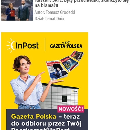
Falstart SAFE. Były przechwałki, skończyło się
na blamażu
Autor:
Tomasz Grodecki
Dział:
Temat Dnia