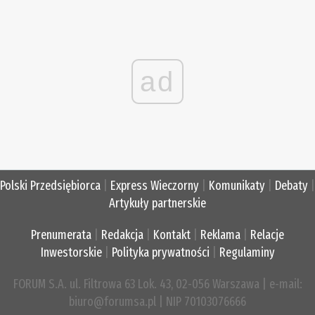
ad
Polski Przedsiębiorca
|
Express Wieczorny
|
Komunikaty
|
Debaty
|
Artykuły partnerskie
Prenumerata
|
Redakcja
|
Kontakt
|
Reklama
|
Relacje
Inwestorskie
|
Polityka prywatności
|
Regulaminy
FORUM S.A. ul. Filtrowa 63 Lok. 43, 02-056 Warszawa | e-mail:
biuro@forumsa.pl | NIP 70103076666