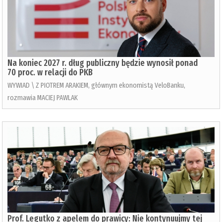
Na koniec 2027 r. dług publiczny będzie wynosił ponad
70 proc. w relacji do PKB
WYWIAD \ Z PIOTREM ARAKIEM, głównym ekonomistą VeloBanku,
rozmawia MACIEJ PAWLAK
Prof. Legutko z apelem do prawicy: Nie kontynuujmy tej