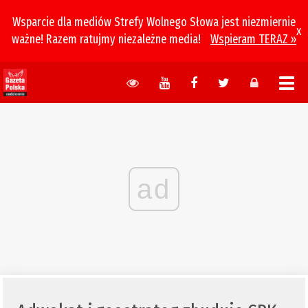
Wsparcie dla mediów Strefy Wolnego Słowa jest niezmiernie
x
ważne! Razem ratujmy niezależne media!
Wspieram TERAZ »
ad