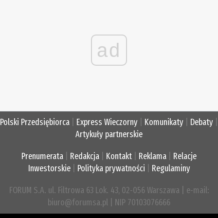
ad
Polski Przedsiębiorca
|
Express Wieczorny
|
Komunikaty
|
Debaty
|
Artykuły partnerskie
Prenumerata
|
Redakcja
|
Kontakt
|
Reklama
|
Relacje
Inwestorskie
|
Polityka prywatności
|
Regulaminy
FORUM S.A. ul. Filtrowa 63 Lok. 43, 02-056 Warszawa | e-mail:
biuro@forumsa.pl | NIP 70103076666