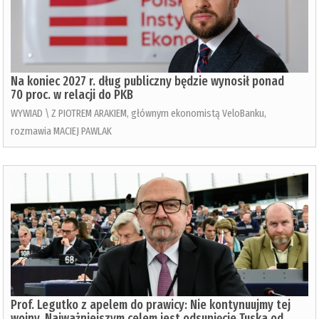
Na koniec 2027 r. dług publiczny będzie wynosił ponad
70 proc. w relacji do PKB
WYWIAD \ Z PIOTREM ARAKIEM, głównym ekonomistą VeloBanku,
rozmawia MACIEJ PAWLAK
Prof. Legutko z apelem do prawicy: Nie kontynuujmy tej
wojny. Najważniejszym celem jest odsunięcie Tuska od