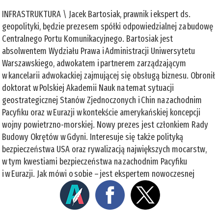
INFRASTRUKTURA \ Jacek Bartosiak, prawnik i ekspert ds.
geopolityki, będzie prezesem spółki odpowiedzialnej za budowę
Centralnego Portu Komunikacyjnego. Bartosiak jest
absolwentem Wydziału Prawa i Administracji Uniwersytetu
Warszawskiego, adwokatem i partnerem zarządzającym
w kancelarii adwokackiej zajmującej się obsługą biznesu. Obronił
doktorat w Polskiej Akademii Nauk na temat sytuacji
geostrategicznej Stanów Zjednoczonych i Chin na zachodnim
Pacyfiku oraz w Eurazji w kontekście amerykańskiej koncepcji
wojny powietrzno-morskiej. Nowy prezes jest członkiem Rady
Budowy Okrętów w Gdyni. Interesuje się także polityką
bezpieczeństwa USA oraz rywalizacją największych mocarstw,
w tym kwestiami bezpieczeństwa na zachodnim Pacyfiku
i w Eurazji. Jak mówi o sobie – jest ekspertem nowoczesnej