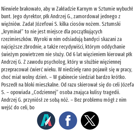
Niewiele brakowało, aby w Zakładzie Karnym w Sztumie wybuchł
bunt. Jego dyrektor, płk Andrzej G., zamordował jednego z
więźniów. Zadał Józefowi S. kilka ciosów nożem. Sztumski
„kryminał” to nie jest miejsce dla początkujących
rzezimieszków. Wyroki w nim odsiadują bandyci skazani za
najcięższe zbrodnie, a także recydywiści, którym oddychanie
świeżym powietrzem nie służy. Od 6 lat więzieniem kierował płk
Andrzej G. Z zawodu psycholog, który w służbie więziennej
przepracował ćwierć wieku. W niedzielę rano pojawił się w pracy,
choć miał wolny dzień. – W gabinecie siedział bardzo krótko.
Poszedł na bloki mieszkalne. Od razu skierował się do celi Józefa
S. – opowiada „Codziennej” osoba znająca kulisy tragedii.
Andrzej G. przyniósł ze sobą nóż. – Bez problemu mógł z nim
wejść do celi, bo