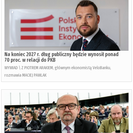
Na koniec 2027 r. dług publiczny będzie wynosił ponad
70 proc. w relacji do PKB
WYWIAD \ Z PIOTREM ARAKIEM, głównym ekonomistą VeloBanku,
rozmawia MACIEJ PAWLAK