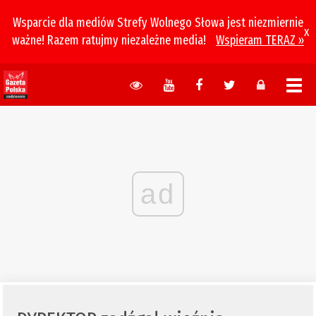
Wsparcie dla mediów Strefy Wolnego Słowa jest niezmiernie
x
ważne! Razem ratujmy niezależne media!
Wspieram TERAZ »
ad