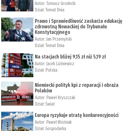
Autor:
Tomasz Grodecki
Dział:
Temat Dnia
Prawo i Sprawiedliwość zaskarża edukację
zdrowotną Nowackiej do Trybunału
Konstytucyjnego
Autor:
Jan Przemyłski
Dział:
Temat Dnia
Na stacjach bliżej 9,15 zł niż 5,19 zł
Autor:
Jacek Liziniewicz
Dział:
Polska
Niemiecki polityk kpi z reparacji i obraża
Polaków
Autor:
Paweł Kryszczak
Dział:
Świat
Europa ryzykuje utratę konkurencyjności
Autor:
Paweł Woźniak
Dział:
Gospodarka