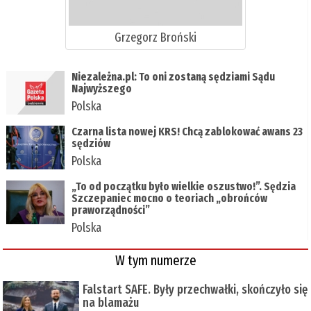
Grzegorz Broński
Niezależna.pl: To oni zostaną sędziami Sądu
Najwyższego
Polska
Czarna lista nowej KRS! Chcą zablokować awans 23
sędziów
Polska
„To od początku było wielkie oszustwo!”. Sędzia
Szczepaniec mocno o teoriach „obrońców
praworządności”
Polska
W tym numerze
Falstart SAFE. Były przechwałki, skończyło się
na blamażu