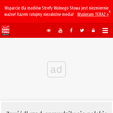
Wsparcie dla mediów Strefy Wolnego Słowa jest niezmiernie
x
ważne! Razem ratujmy niezależne media!
Wspieram TERAZ »
ad