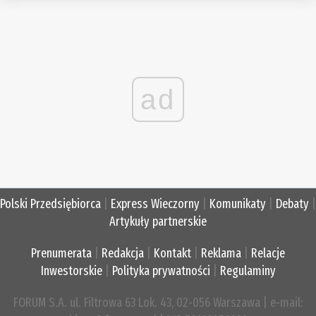
ad
Polski Przedsiębiorca
|
Express Wieczorny
|
Komunikaty
|
Debaty
|
Artykuły partnerskie
Prenumerata
|
Redakcja
|
Kontakt
|
Reklama
|
Relacje
Inwestorskie
|
Polityka prywatności
|
Regulaminy
FORUM S.A. ul. Filtrowa 63 Lok. 43, 02-056 Warszawa | e-mail: