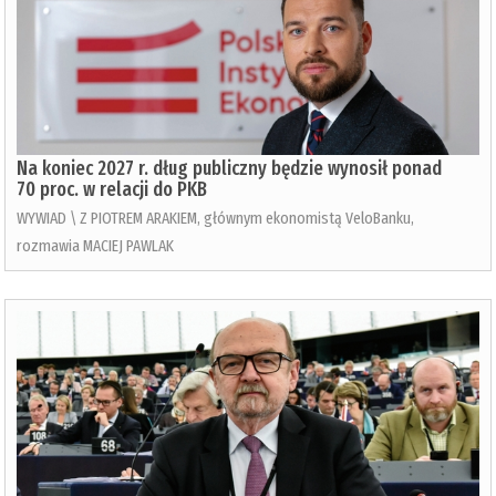
Na koniec 2027 r. dług publiczny będzie wynosił ponad
70 proc. w relacji do PKB
WYWIAD \ Z PIOTREM ARAKIEM, głównym ekonomistą VeloBanku,
rozmawia MACIEJ PAWLAK