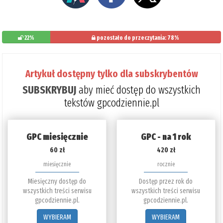
22%
pozostało do przeczytania: 78%
Artykuł dostępny tylko dla subskrybentów
SUBSKRYBUJ
aby mieć dostęp do wszystkich
tekstów gpcodziennie.pl
GPC miesięcznie
GPC - na 1 rok
60 zł
420 zł
miesięcznie
rocznie
Miesięczny dostęp do
Dostęp przez rok do
wszystkich treści serwisu
wszystkich treści serwisu
gpcodziennie.pl.
gpcodziennie.pl.
WYBIERAM
WYBIERAM