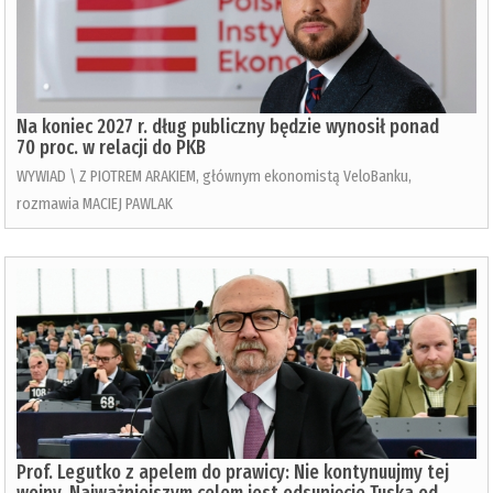
Na koniec 2027 r. dług publiczny będzie wynosił ponad
70 proc. w relacji do PKB
WYWIAD \ Z PIOTREM ARAKIEM, głównym ekonomistą VeloBanku,
rozmawia MACIEJ PAWLAK
Prof. Legutko z apelem do prawicy: Nie kontynuujmy tej