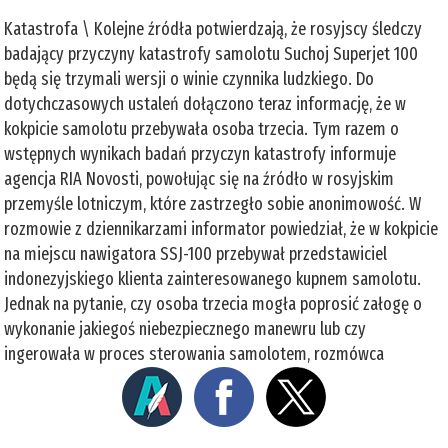
Katastrofa \ Kolejne źródła potwierdzają, że rosyjscy śledczy
badający przyczyny katastrofy samolotu Suchoj Superjet 100
będą się trzymali wersji o winie czynnika ludzkiego. Do
dotychczasowych ustaleń dołączono teraz informację, że w
kokpicie samolotu przebywała osoba trzecia. Tym razem o
wstępnych wynikach badań przyczyn katastrofy informuje
agencja RIA Novosti, powołując się na źródło w rosyjskim
przemyśle lotniczym, które zastrzegło sobie anonimowość. W
rozmowie z dziennikarzami informator powiedział, że w kokpicie
na miejscu nawigatora SSJ-100 przebywał przedstawiciel
indonezyjskiego klienta zainteresowanego kupnem samolotu.
Jednak na pytanie, czy osoba trzecia mogła poprosić załogę o
wykonanie jakiegoś niebezpiecznego manewru lub czy
ingerowała w proces sterowania samolotem, rozmówca