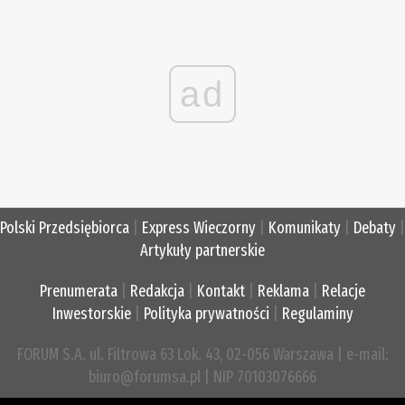
ad
Polski Przedsiębiorca
|
Express Wieczorny
|
Komunikaty
|
Debaty
|
Artykuły partnerskie
Prenumerata
|
Redakcja
|
Kontakt
|
Reklama
|
Relacje
Inwestorskie
|
Polityka prywatności
|
Regulaminy
FORUM S.A. ul. Filtrowa 63 Lok. 43, 02-056 Warszawa | e-mail:
biuro@forumsa.pl | NIP 70103076666