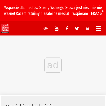
Wsparcie dla mediów Strefy Wolnego Słowa jest niezmiernie
x
ważne! Razem ratujmy niezależne media!
Wspieram TERAZ »
ad