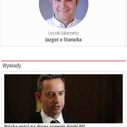
Leszek Galarowicz
Jazgot o Starucha
Wywiady
Polska wróci na drogę rozwoju dzięki PiS