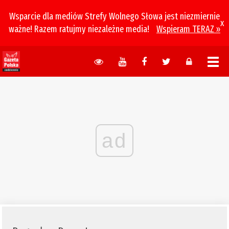
Wsparcie dla mediów Strefy Wolnego Słowa jest niezmiernie
x
ważne! Razem ratujmy niezależne media!
Wspieram TERAZ »
ad