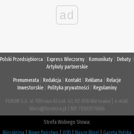
ad
Polski Przedsiębiorca
|
Express Wieczorny
|
Komunikaty
|
Debaty
|
Artykuły partnerskie
Prenumerata
|
Redakcja
|
Kontakt
|
Reklama
|
Relacje
Inwestorskie
|
Polityka prywatności
|
Regulaminy
FORUM S.A. ul. Filtrowa 63 Lok. 43, 02-056 Warszawa | e-mail:
biuro@forumsa.pl | NIP 70103076666
Strefa Wolnego Słowa:
Niezależna
|
Nowe Państwo
|
VOD
|
Nasze Blogi
|
Gazeta Polska