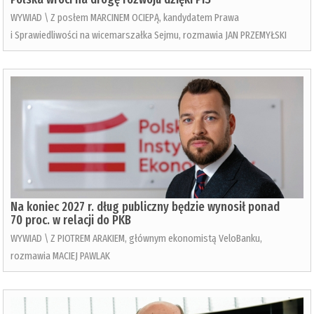
WYWIAD \ Z posłem MARCINEM OCIEPĄ, kandydatem Prawa
i Sprawiedliwości na wicemarszałka Sejmu, rozmawia JAN PRZEMYŁSKI
Na koniec 2027 r. dług publiczny będzie wynosił ponad
70 proc. w relacji do PKB
WYWIAD \ Z PIOTREM ARAKIEM, głównym ekonomistą VeloBanku,
rozmawia MACIEJ PAWLAK