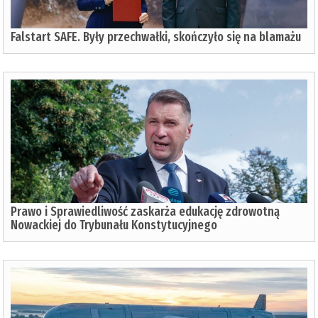
Falstart SAFE. Były przechwałki, skończyło się na blamażu
Prawo i Sprawiedliwość zaskarża edukację zdrowotną
Nowackiej do Trybunału Konstytucyjnego