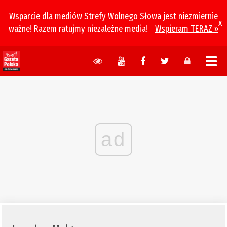
Wsparcie dla mediów Strefy Wolnego Słowa jest niezmiernie
x
ważne! Razem ratujmy niezależne media!
Wspieram TERAZ »
ad