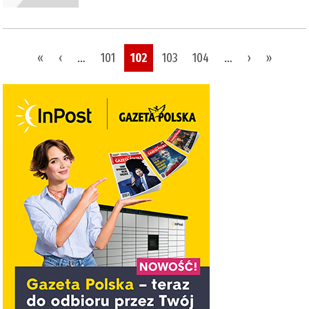
Pages
«
‹
…
101
102
103
104
…
›
»