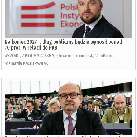
Na koniec 2027 r. dług publiczny będzie wynosił ponad
70 proc. w relacji do PKB
WYWIAD \ Z PIOTREM ARAKIEM, głównym ekonomistą VeloBanku,
rozmawia MACIEJ PAWLAK