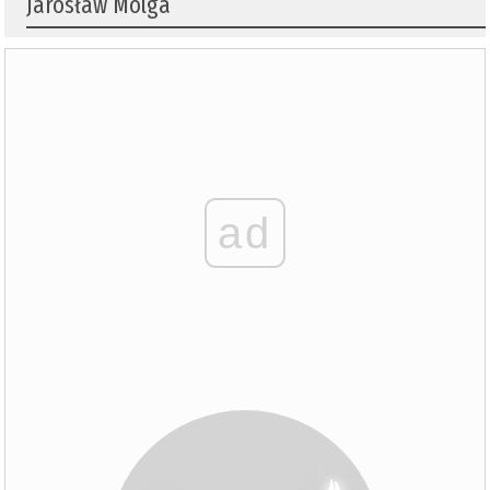
Jarosław Molga
ad