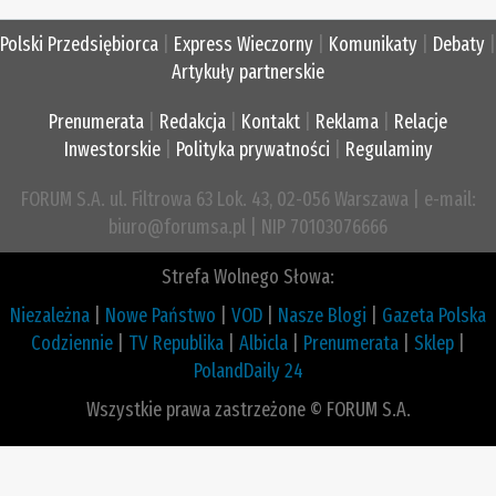
Polski Przedsiębiorca
|
Express Wieczorny
|
Komunikaty
|
Debaty
|
Artykuły partnerskie
Prenumerata
|
Redakcja
|
Kontakt
|
Reklama
|
Relacje
Inwestorskie
|
Polityka prywatności
|
Regulaminy
FORUM S.A. ul. Filtrowa 63 Lok. 43, 02-056 Warszawa | e-mail:
biuro@forumsa.pl | NIP 70103076666
Strefa Wolnego Słowa:
Niezależna
|
Nowe Państwo
|
VOD
|
Nasze Blogi
|
Gazeta Polska
Codziennie
|
TV Republika
|
Albicla
|
Prenumerata
|
Sklep
|
PolandDaily 24
Wszystkie prawa zastrzeżone © FORUM S.A.