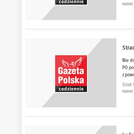
numer 
​Stra
Nie d
PO po
z pow
Dział:
numer 