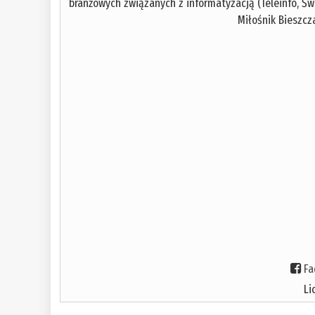
branżowych związanych z informatyzacją (Teleinfo, Świa
Miłośnik Bieszcza
Fa
Li