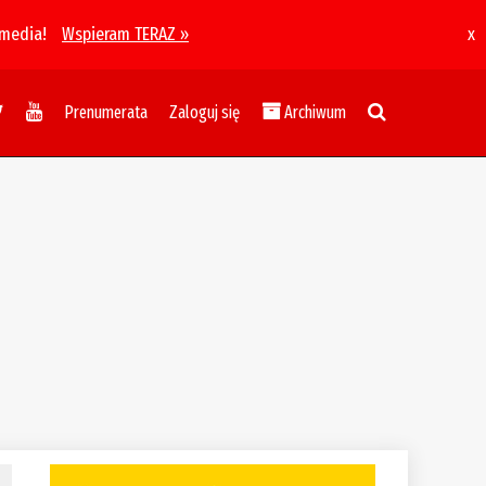
 media!
Wspieram TERAZ »
x
Prenumerata
Zaloguj się
Archiwum