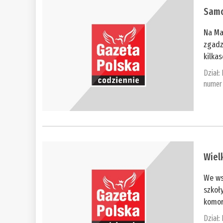
​Sam
Na Ma
zgadz
kilkas
Dział:
numer 
​Wiel
We ws
szkoł
komor
Dział: