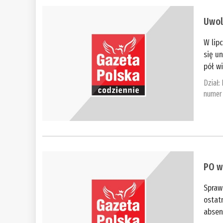
​Uwo
W lip
się u
pół w
Dział:
numer 
​PO w
Spraw
ostatn
absen