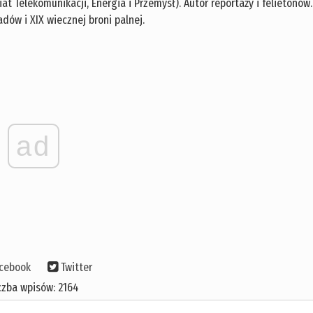
t Telekomunikacji, Energia i Przemysł). Autor reportaży i felietonów.
dów i XIX wiecznej broni palnej.
ad
cebook
Twitter
czba wpisów: 2164