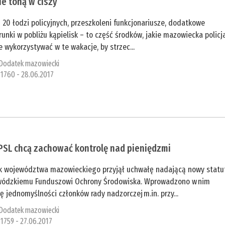
ie toną w ciszy
 20 łodzi policyjnych, przeszkoleni funkcjonariusze, dodatkowe
runki w pobliżu kąpielisk – to część środków, jakie mazowiecka policj
e wykorzystywać w te wakacje, by strzec...
Dodatek mazowiecki
1760 - 28.06.2017
i PSL chcą zachować kontrolę nad pieniędzmi
k województwa mazowieckiego przyjął uchwałę nadającą nowy statu
ódzkiemu Funduszowi Ochrony Środowiska. Wprowadzono w nim
ę jednomyślności członków rady nadzorczej m.in. przy...
Dodatek mazowiecki
1759 - 27.06.2017