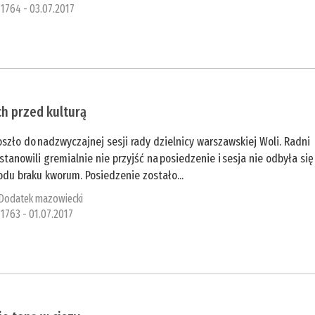
1764 - 03.07.2017
ch przed kulturą
oszło do nadzwyczajnej sesji rady dzielnicy warszawskiej Woli. Radni
stanowili gremialnie nie przyjść na posiedzenie i sesja nie odbyła się
odu braku kworum. Posiedzenie zostało...
Dodatek mazowiecki
1763 - 01.07.2017