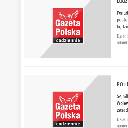
​Ludz
Ponad
poste
będzi
Dział:
numer 
​PO 
Sejmi
Wojew
zasad
Dział:
numer 