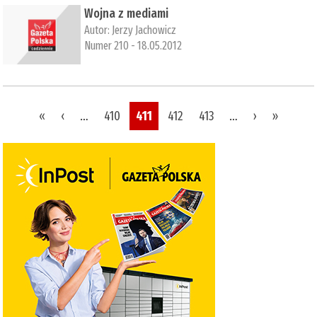
Wojna z mediami
Autor:
Jerzy Jachowicz
Numer 210 - 18.05.2012
Pages
«
‹
…
410
411
412
413
…
›
»