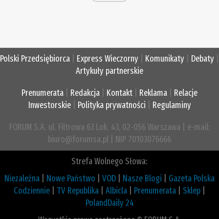
Polski Przedsiębiorca
|
Express Wieczorny
|
Komunikaty
|
Debaty
|
Artykuły partnerskie
Prenumerata
|
Redakcja
|
Kontakt
|
Reklama
|
Relacje
Inwestorskie
|
Polityka prywatności
|
Regulaminy
FORUM S.A. ul. Filtrowa 63 Lok. 43, 02-056 Warszawa | e-mail:
biuro@forumsa.pl | NIP 70103076666
Strefa Wolnego Słowa:
Niezależna
|
Nowe Państwo
|
VOD
|
Nasze Blogi
|
Gazeta Polska
Codziennie
|
TV Republika
|
Albicla
|
Prenumerata
|
Sklep
|
PolandDaily 24