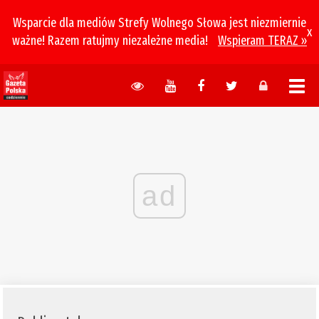
Wsparcie dla mediów Strefy Wolnego Słowa jest niezmiernie
x
ważne! Razem ratujmy niezależne media!
Wspieram TERAZ »
ad