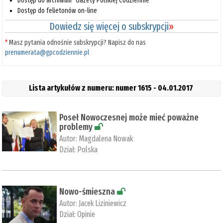
Dostęp do archiwum "Gazety Polskiej Codziennie"
Dostęp do felietonów on-line
Dowiedz się więcej o subskrypcji
»
*
Masz pytania odnośnie subskrypcji? Napisz do nas
prenumerata@gpcodziennie.pl
Lista artykułów z numeru: numer 1615 - 04.01.2017
Poseł Nowoczesnej może mieć poważne
problemy
Autor:
Magdalena Nowak
Dział:
Polska
Nowo-śmieszna
Autor:
Jacek Liziniewicz
Dział:
Opinie