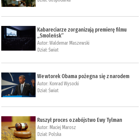
Kabareciarze zorganizują premierę filmu
„Smoleńsk”
Autor:
Waldemar Maszewski
Dział:
Świat
We wtorek Obama pożegna się z narodem
Autor:
Konrad Wysocki
Dział:
Świat
Ruszył proces o zabójstwo Ewy Tylman
Autor:
Maciej Marosz
Dział:
Polska