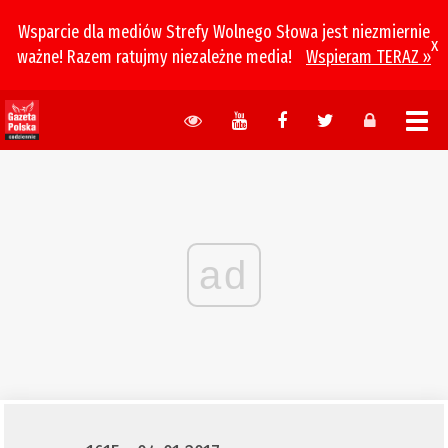
Wsparcie dla mediów Strefy Wolnego Słowa jest niezmiernie
x
ważne! Razem ratujmy niezależne media!
Wspieram TERAZ »
ad