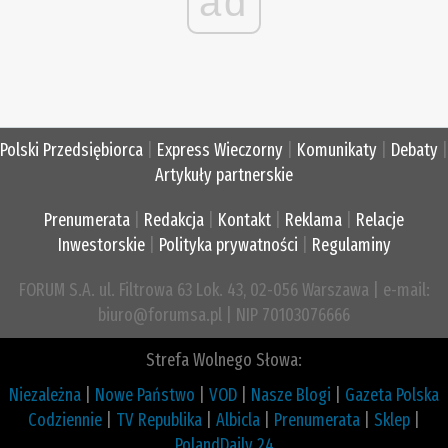
ad
Polski Przedsiębiorca
|
Express Wieczorny
|
Komunikaty
|
Debaty
|
Artykuły partnerskie
Prenumerata
|
Redakcja
|
Kontakt
|
Reklama
|
Relacje
Inwestorskie
|
Polityka prywatności
|
Regulaminy
FORUM S.A. ul. Filtrowa 63 Lok. 43, 02-056 Warszawa | e-mail:
biuro@forumsa.pl | NIP 70103076666
Strefa Wolnego Słowa:
Niezależna
|
Nowe Państwo
|
VOD
|
Nasze Blogi
|
Gazeta Polska
Codziennie
|
TV Republika
|
Albicla
|
Prenumerata
|
Sklep
|
PolandDaily 24