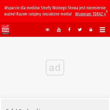
Wsparcie dla mediów Strefy Wolnego Słowa jest niezmiernie
x
ważne! Razem ratujmy niezależne media!
Wspieram TERAZ »
ad