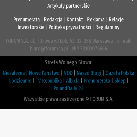
Artykuły partnerskie
Prenumerata
|
Redakcja
|
Kontakt
|
Reklama
|
Relacje
Inwestorskie
|
Polityka prywatności
|
Regulaminy
FORUM S.A. ul. Filtrowa 63 Lok. 43, 02-056 Warszawa | e-mail:
biuro@forumsa.pl | NIP 70103076666
Strefa Wolnego Słowa:
Niezależna
|
Nowe Państwo
|
VOD
|
Nasze Blogi
|
Gazeta Polska
Codziennie
|
TV Republika
|
Albicla
|
Prenumerata
|
Sklep
|
PolandDaily 24
Wszystkie prawa zastrzeżone © FORUM S.A.