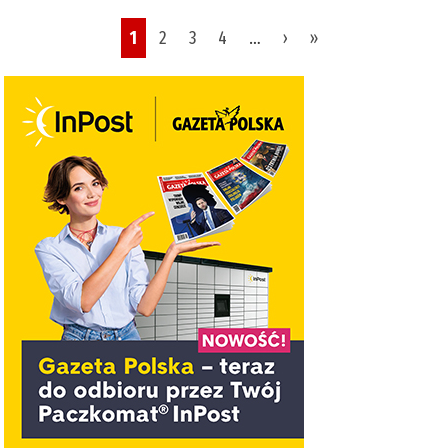
Pages
1
2
3
4
…
›
»