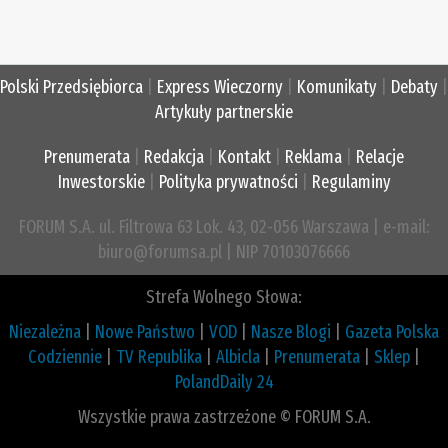
Polski Przedsiębiorca
|
Express Wieczorny
|
Komunikaty
|
Debaty
|
Artykuły partnerskie
Prenumerata
|
Redakcja
|
Kontakt
|
Reklama
|
Relacje
Inwestorskie
|
Polityka prywatności
|
Regulaminy
FORUM S.A. ul. Filtrowa 63 Lok. 43, 02-056 Warszawa | e-mail:
biuro@forumsa.pl | NIP 70103076666
Strefa Wolnego Słowa:
Niezależna
|
Nowe Państwo
|
VOD
|
Nasze Blogi
|
Gazeta Polska
Codziennie
|
TV Republika
|
Albicla
|
Prenumerata
|
Sklep
|
PolandDaily 24
Wszystkie prawa zastrzeżone © FORUM S.A.