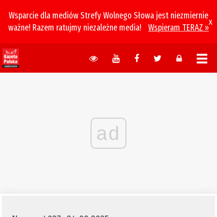
Wsparcie dla mediów Strefy Wolnego Słowa jest niezmiernie
x
ważne! Razem ratujmy niezależne media!
Wspieram TERAZ »
ad