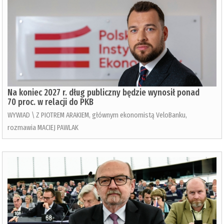
Na koniec 2027 r. dług publiczny będzie wynosił ponad
70 proc. w relacji do PKB
WYWIAD \ Z PIOTREM ARAKIEM, głównym ekonomistą VeloBanku,
rozmawia MACIEJ PAWLAK