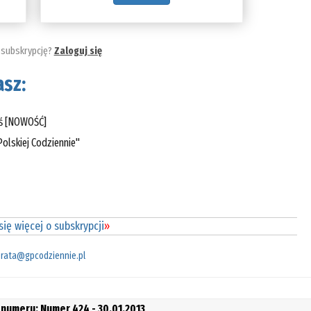
 subskrypcję?
Zaloguj się
sz:
eś [NOWOŚĆ]
olskiej Codziennie"
ię więcej o subskrypcji
»
rata@gpcodziennie.pl
 numeru: Numer 424 - 30.01.2013