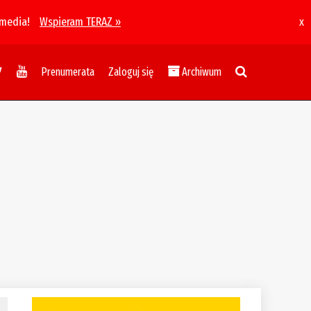
 media!
Wspieram TERAZ »
x
Prenumerata
Zaloguj się
Archiwum