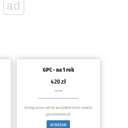
ad
GPC - na 1 rok
420 zł
rocznie
Dostęp przez rok do wszystkich treści serwisu
gpcodziennie.pl.
WYBIERAM