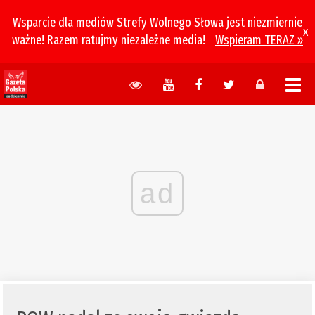
Wsparcie dla mediów Strefy Wolnego Słowa jest niezmiernie
x
ważne! Razem ratujmy niezależne media!
Wspieram TERAZ »
ad