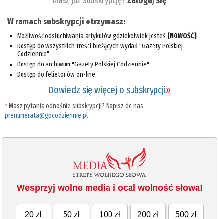
Masz już subskrypcję?
Zaloguj się
W ramach subskrypcji otrzymasz:
Możliwość odsłuchiwania artykułów gdziekolwiek jesteś
[NOWOŚĆ]
Dostęp do wszystkich treści bieżących wydań "Gazety Polskiej
Codziennie"
Dostęp do archiwum "Gazety Polskiej Codziennie"
Dostęp do felietonów on-line
Dowiedz się więcej o subskrypcji
»
*
Masz pytania odnośnie subskrypcji? Napisz do nas
prenumerata@gpcodziennie.pl
Wesprzyj wolne media i ocal wolność słowa!
20 zł
50 zł
100 zł
200 zł
500 zł