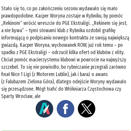
Stało się to, co po zakończeniu sezonu wydawało się mało
prawdopodobne. Kacper Woryna zostaje w Rybniku, by pomóc
„Rekinom” wrócić wreszcie do PGE Ekstraligi. „Rekinem się jest,
a nie bywa” – tymi słowami klub z Rybnika ozdobił grafikę
informującą o podpisaniu nowego kontraktu ze swoją największą
gwiazdą. Kacper Woryna, wychowanek ROW, już rok temu – po
spadku z PGE Ekstraligi – odrzucił kilka ofert od klubów z elity.
Chciał pomóc macierzystemu klubowi w powrocie na najwyższy
szczebel. To się nie powiodło, bo rybniczanie przegrali zarówno
finał Nice 1 Ligi (z Motorem Lublin), jak i baraż o awans
(z Falubazem Zielona Góra), dlatego odejście Woryny wydawało
się przesądzone. Mógł trafić do Włókniarza Częstochowa czy
Sparty Wrocław, ale