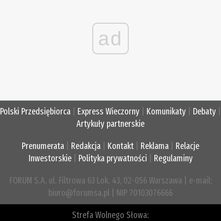
ad
Polski Przedsiębiorca
|
Express Wieczorny
|
Komunikaty
|
Debaty
|
Artykuły partnerskie
Prenumerata
|
Redakcja
|
Kontakt
|
Reklama
|
Relacje
Inwestorskie
|
Polityka prywatności
|
Regulaminy
FORUM S.A. ul. Filtrowa 63 Lok. 43, 02-056 Warszawa | e-mail:
biuro@forumsa.pl | NIP 70103076666
Strefa Wolnego Słowa: