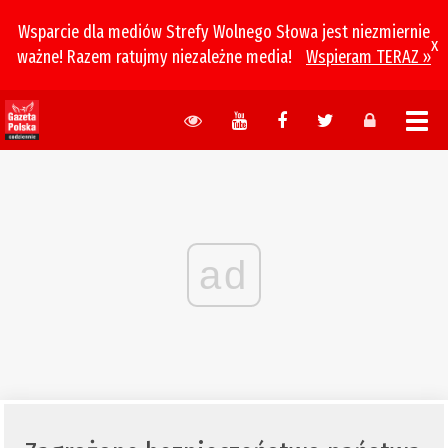
Wsparcie dla mediów Strefy Wolnego Słowa jest niezmiernie
x
ważne! Razem ratujmy niezależne media!
Wspieram TERAZ »
ad