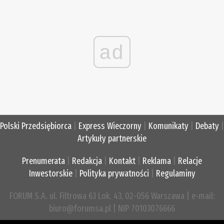
ad
Polski Przedsiębiorca
|
Express Wieczorny
|
Komunikaty
|
Debaty
|
Artykuły partnerskie
Prenumerata
|
Redakcja
|
Kontakt
|
Reklama
|
Relacje
Inwestorskie
|
Polityka prywatności
|
Regulaminy
FORUM S.A. ul. Filtrowa 63 Lok. 43, 02-056 Warszawa | e-mail:
biuro@forumsa.pl | NIP 70103076666