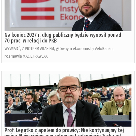
Na koniec 2027 r. dług publiczny będzie wynosił ponad
70 proc. w relacji do PKB
WYWIAD \ Z PIOTREM ARAKIEM, głównym ekonomistą VeloBanku,
rozmawia MACIEJ PAWLAK
Prof. Legutko z apelem do prawicy: Nie kontynuujmy tej