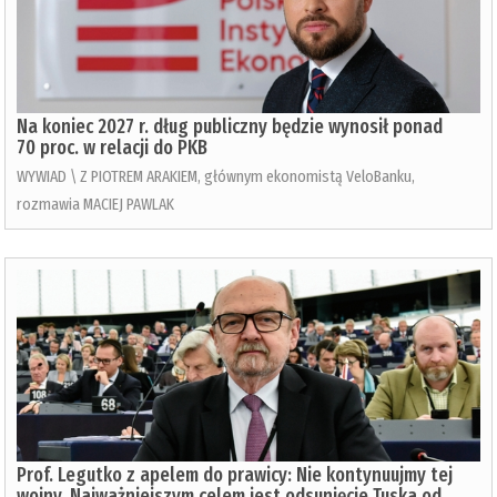
Na koniec 2027 r. dług publiczny będzie wynosił ponad
70 proc. w relacji do PKB
WYWIAD \ Z PIOTREM ARAKIEM, głównym ekonomistą VeloBanku,
rozmawia MACIEJ PAWLAK
Prof. Legutko z apelem do prawicy: Nie kontynuujmy tej
wojny. Najważniejszym celem jest odsunięcie Tuska od