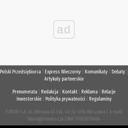
ad
Polski Przedsiębiorca
|
Express Wieczorny
|
Komunikaty
|
Debaty
|
Artykuły partnerskie
Prenumerata
|
Redakcja
|
Kontakt
|
Reklama
|
Relacje
Inwestorskie
|
Polityka prywatności
|
Regulaminy
FORUM S.A. ul. Filtrowa 63 Lok. 43, 02-056 Warszawa | e-mail:
biuro@forumsa.pl | NIP 70103076666