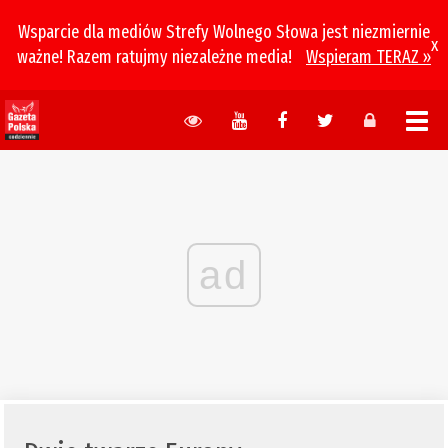
Wsparcie dla mediów Strefy Wolnego Słowa jest niezmiernie
x
ważne! Razem ratujmy niezależne media!
Wspieram TERAZ »
ad