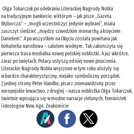
Olga Tokarczuk po odebraniu Literackiej Nagrody Nobla
na tradycyjnym bankiecie, w którym – jak pisze „Gazeta
Wyborcza” – „mogli uczestniczyć jedynie wybrani”, miała
zaszczyt siedzieć „między szwedzkim monarchą a księciem
Danielem”. A po wszystkim na Okęciu została powitana jak
bohaterka narodowa – salutem wodnym. Tak zakończyła się
pierwsza trasa medialna nowej polskiej noblistki. A już wkrótce,
zaraz po świętach, Polacy usłyszą od niej nowe pouczenia.
Literackie Nagrody Nobla wręczone w tym roku ułożyły się
w bardzo charakterystyczny, niejako symboliczny porządek.
Z jednej strony Peter Handke, pisarz znienawidzony przez
europejskie lewactwo, z drugiej – nasza noblistka Olga Tokarczuk,
świetnie wpisująca się w modne narracje zielonych, feministek
i ideologów New Age. Znakomicie