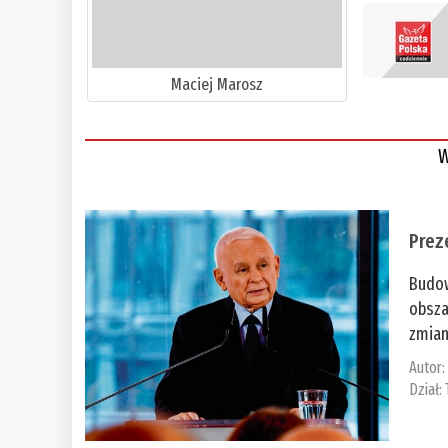
Maciej Marosz
W
Prez
Budow
obsza
zmian
Autor
Dział: