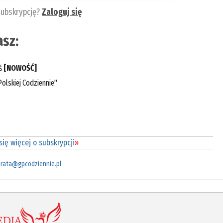
subskrypcję?
Zaloguj się
sz:
eś
[NOWOŚĆ]
olskiej Codziennie"
ię więcej o subskrypcji
»
rata@gpcodziennie.pl