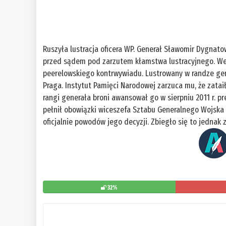
Ruszyła lustracja oficera WP. Generał Sławomir Dygnat
przed sądem pod zarzutem kłamstwa lustracyjnego. Wed
peerelowskiego kontrwywiadu. Lustrowany w randze ge
Praga. Instytut Pamięci Narodowej zarzuca mu, że zata
rangi generała broni awansował go w sierpniu 2011 r. p
pełnił obowiązki wiceszefa Sztabu Generalnego Wojska P
oficjalnie powodów jego decyzji. Zbiegło się to jednak
32%