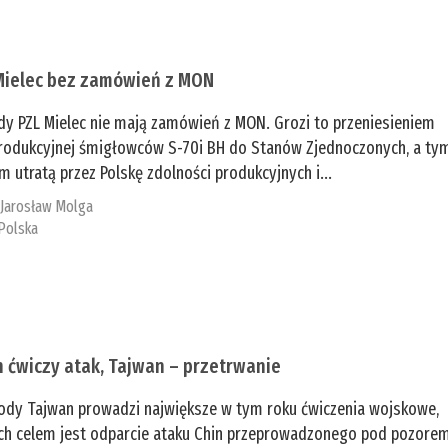
Mielec bez zamówień z MON
dy PZL Mielec nie mają zamówień z MON. Grozi to przeniesieniem
 produkcyjnej śmigłowców S-70i BH do Stanów Zjednoczonych, a ty
 utratą przez Polskę zdolności produkcyjnych i...
:
Jarosław Molga
Polska
n ćwiczy atak, Tajwan – przetrwanie
ody Tajwan prowadzi największe w tym roku ćwiczenia wojskowe,
ch celem jest odparcie ataku Chin przeprowadzonego pod pozore