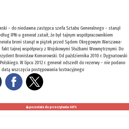
owski – do niedawna zastępca szefa Sztabu Generalnego – stanął
ług IPN-u generał zataił, że był tajnym współpracownikiem
nerała broni stanął w piątek przed Sądem Okręgowym Warszawa-
ił fakt tajnej współpracy z Wojskowymi Służbami Wewnętrznymi. Do
rezydent Bronisław Komorowski. Od października 2010 r. Dygnatowski
olskiego. W lipcu 2012 r. generał odszedł do rezerwy – nie podano
 z datą wszczęcia postępowania lustracyjnego
pozostało do przeczytania: 68%