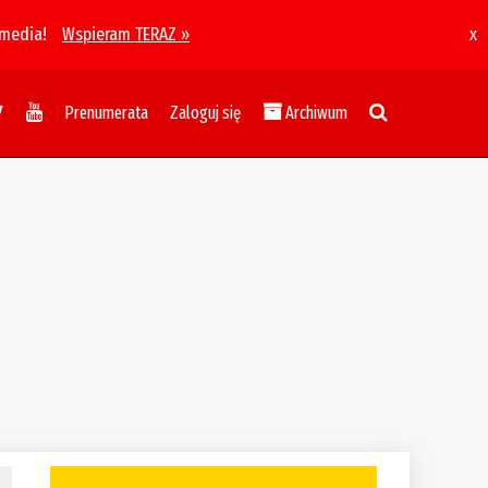
 media!
Wspieram TERAZ »
x
Prenumerata
Zaloguj się
Archiwum