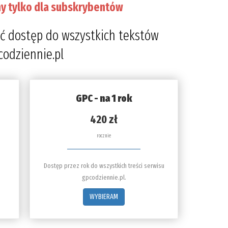
y tylko dla subskrybentów
ć dostęp do wszystkich tekstów
codziennie.pl
GPC - na 1 rok
420 zł
rocznie
Dostęp przez rok do wszystkich treści serwisu
gpcodziennie.pl.
WYBIERAM