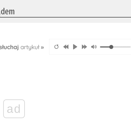
sądem
ad