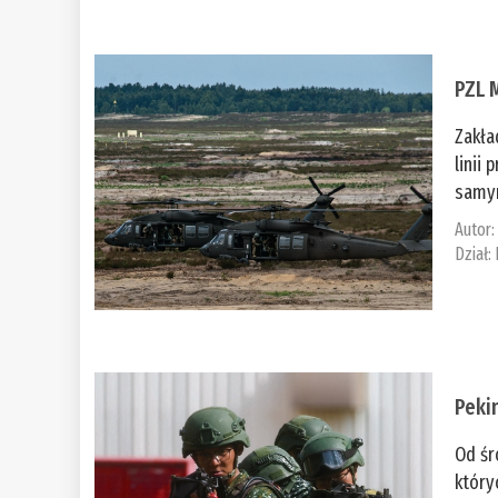
PZL 
Zakła
linii
samym
Autor
Dział:
Peki
Od śr
który