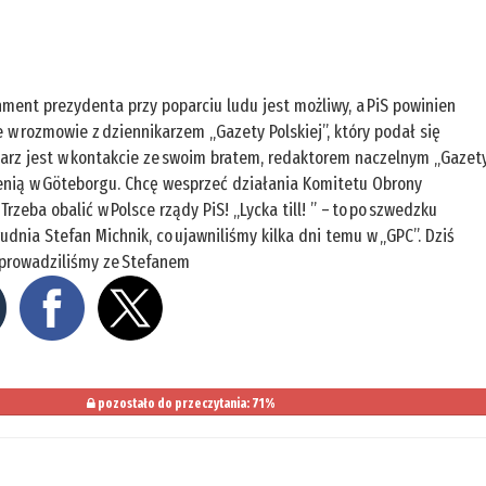
ment prezydenta przy poparciu ludu jest możliwy, a PiS powinien
 w rozmowie z dziennikarzem „Gazety Polskiej”, który podał się
niarz jest w kontakcie ze swoim bratem, redaktorem naczelnym „Gazet
enią w Göteborgu. Chcę wesprzeć działania Komitetu Obrony
Trzeba obalić w Polsce rządy PiS! „Lycka till! ” – to po szwedzku
dnia Stefan Michnik, co ujawniliśmy kilka dni temu w „GPC”. Dziś
eprowadziliśmy ze Stefanem
pozostało do przeczytania: 71%