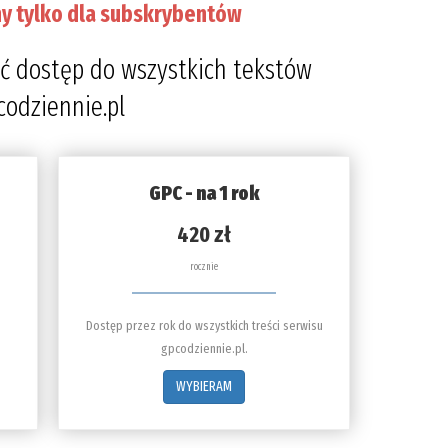
y tylko dla subskrybentów
ć dostęp do wszystkich tekstów
codziennie.pl
GPC - na 1 rok
420 zł
rocznie
Dostęp przez rok do wszystkich treści serwisu
gpcodziennie.pl.
WYBIERAM