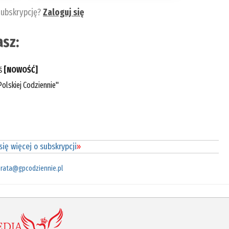
subskrypcję?
Zaloguj się
sz:
eś
[NOWOŚĆ]
olskiej Codziennie"
ię więcej o subskrypcji
»
rata@gpcodziennie.pl