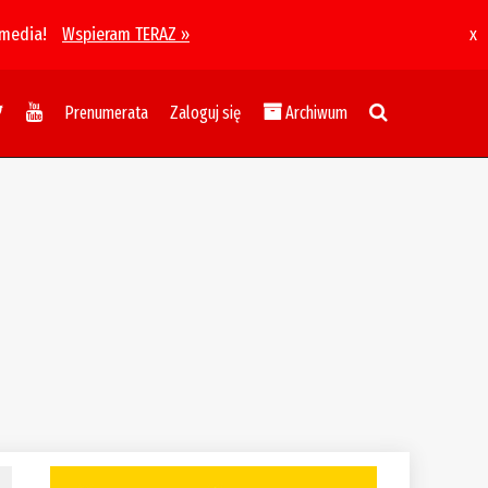
 media!
Wspieram TERAZ »
x
Prenumerata
Zaloguj się
Archiwum