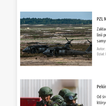
PZL 
Zakła
linii
samym
Autor
Dział:
Peki
Od śr
który