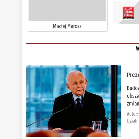
Maciej Marosz
W
Prez
Budow
obsza
zmian
Autor
Dział: