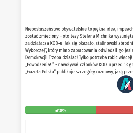
Nieposłuszeństwo obywatelskie to piękna idea, impeach
zostać zmieciony – oto tezy Stefana Michnika wysunięte
za działacza KOD‑u. Jak się okazało, stalinowski zbrod
Wyborczej”, który mimo zapracowania odwiedził go jesi
Demokracji! Trzeba działać! Tylko potrzeba robić więcej! 
„Powodzenia! ” – nawoływał członków KOD‑u przed 13 gru
„Gazeta Polska” publikuje szczegóły rozmowy, jaką prz
29%