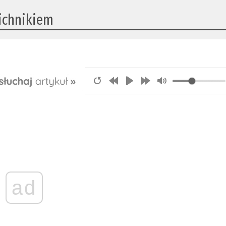
ichnikiem
ad