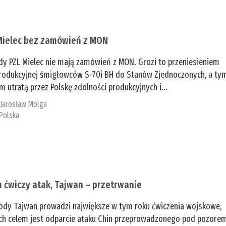
Mielec bez zamówień z MON
dy PZL Mielec nie mają zamówień z MON. Grozi to przeniesieniem
 produkcyjnej śmigłowców S-70i BH do Stanów Zjednoczonych, a ty
 utratą przez Polskę zdolności produkcyjnych i...
:
Jarosław Molga
Polska
n ćwiczy atak, Tajwan – przetrwanie
ody Tajwan prowadzi największe w tym roku ćwiczenia wojskowe,
ch celem jest odparcie ataku Chin przeprowadzonego pod pozore