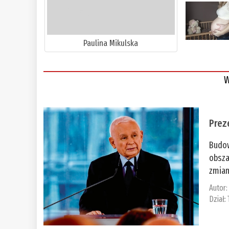
Paulina Mikulska
W
Prez
Budow
obsza
zmian
Autor
Dział: