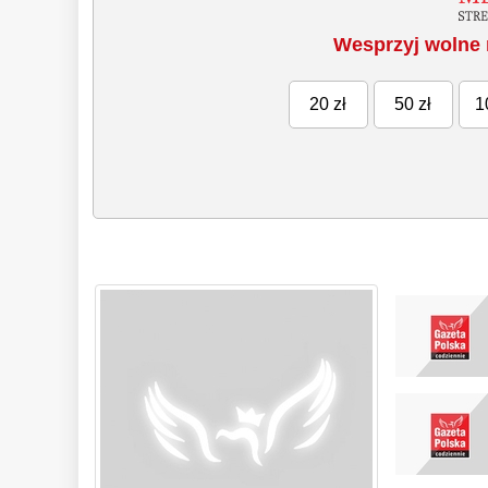
Wesprzyj wolne 
20 zł
50 zł
1