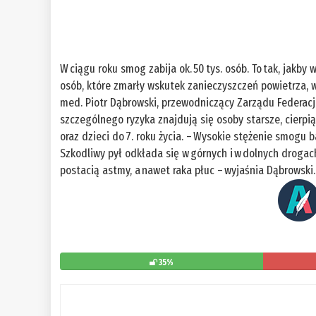
W ciągu roku smog zabija ok. 50 tys. osób. To tak, jakby
osób, które zmarły wskutek zanieczyszczeń powietrza, wyn
med. Piotr Dąbrowski, przewodniczący Zarządu Federacji
szczególnego ryzyka znajdują się osoby starsze, cierpi
oraz dzieci do 7. roku życia. – Wysokie stężenie smogu
Szkodliwy pył odkłada się w górnych i w dolnych droga
postacią astmy, a nawet raka płuc – wyjaśnia Dąbrowsk
35%