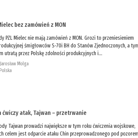
Mielec bez zamówień z MON
dy PZL Mielec nie mają zamówień z MON. Grozi to przeniesieniem
 produkcyjnej śmigłowców S-70i BH do Stanów Zjednoczonych, a ty
 utratą przez Polskę zdolności produkcyjnych i...
:
Jarosław Molga
Polska
n ćwiczy atak, Tajwan – przetrwanie
ody Tajwan prowadzi największe w tym roku ćwiczenia wojskowe,
ch celem jest odparcie ataku Chin przeprowadzonego pod pozore