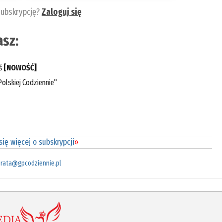
subskrypcję?
Zaloguj się
sz:
eś
[NOWOŚĆ]
olskiej Codziennie"
ię więcej o subskrypcji
»
rata@gpcodziennie.pl