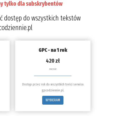
y tylko dla subskrybentów
ć dostęp do wszystkich tekstów
codziennie.pl
GPC - na 1 rok
420 zł
rocznie
Dostęp przez rok do wszystkich treści serwisu
gpcodziennie.pl.
WYBIERAM