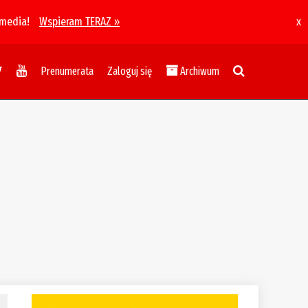
 media!
Wspieram TERAZ »
x
Prenumerata
Zaloguj się
Archiwum