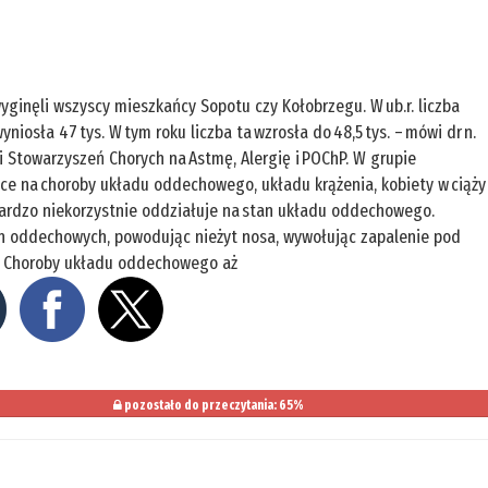
 wyginęli wszyscy mieszkańcy Sopotu czy Kołobrzegu. W ub.r. liczba
iosła 47 tys. W tym roku liczba ta wzrosła do 48,5 tys. – mówi dr n.
 Stowarzyszeń Chorych na Astmę, Alergię i POChP. W grupie
ące na choroby układu oddechowego, układu krążenia, kobiety w ciąży
 bardzo niekorzystnie oddziałuje na stan układu oddechowego.
ch oddechowych, powodując nieżyt nosa, wywołując zapalenie pod
i. Choroby układu oddechowego aż
pozostało do przeczytania: 65%