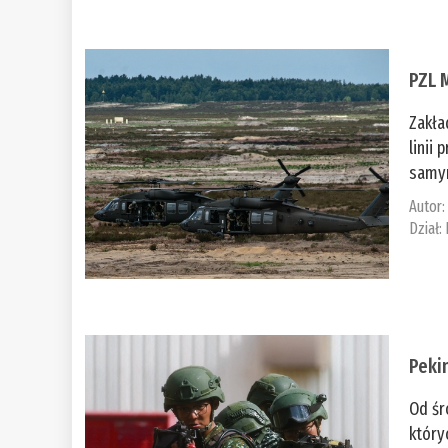
PZL 
Zakła
linii
samym
Autor
Dział:
Peki
Od śr
który