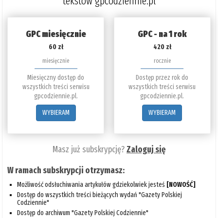
tekstów gpcodziennie.pl
GPC miesięcznie
GPC - na 1 rok
60 zł
420 zł
miesięcznie
rocznie
Miesięczny dostęp do
Dostęp przez rok do
wszystkich treści serwisu
wszystkich treści serwisu
gpcodziennie.pl.
gpcodziennie.pl.
WYBIERAM
WYBIERAM
Masz już subskrypcję?
Zaloguj się
W ramach subskrypcji otrzymasz:
Możliwość odsłuchiwania artykułów gdziekolwiek jesteś
[NOWOŚĆ]
Dostęp do wszystkich treści bieżących wydań "Gazety Polskiej
Codziennie"
Dostęp do archiwum "Gazety Polskiej Codziennie"