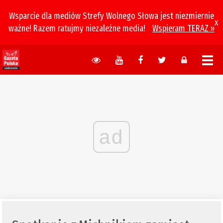
Wsparcie dla mediów Strefy Wolnego Słowa jest niezmiernie
x
ważne! Razem ratujmy niezależne media!
Wspieram TERAZ »
ad