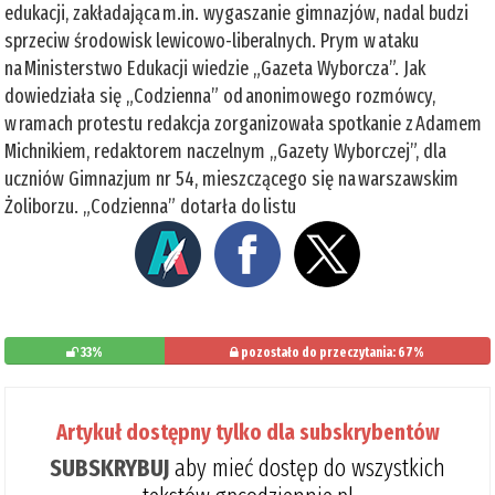
edukacji, zakładająca m.in. wygaszanie gimnazjów, nadal budzi
sprzeciw środowisk lewicowo-liberalnych. Prym w ataku
na Ministerstwo Edukacji wiedzie „Gazeta Wyborcza”. Jak
dowiedziała się „Codzienna” od anonimowego rozmówcy,
w ramach protestu redakcja zorganizowała spotkanie z Adamem
Michnikiem, redaktorem naczelnym „Gazety Wyborczej”, dla
uczniów Gimnazjum nr 54, mieszczącego się na warszawskim
Żoliborzu. „Codzienna” dotarła do listu
33%
pozostało do przeczytania: 67%
Artykuł dostępny tylko dla subskrybentów
SUBSKRYBUJ
aby mieć dostęp do wszystkich