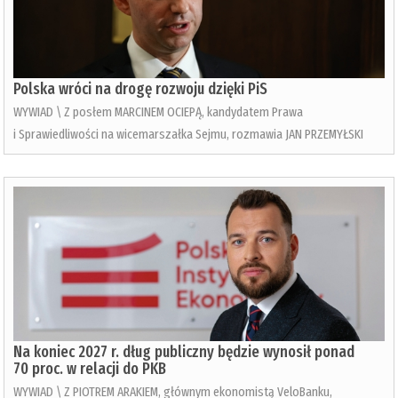
Polska wróci na drogę rozwoju dzięki PiS
WYWIAD \ Z posłem MARCINEM OCIEPĄ, kandydatem Prawa
i Sprawiedliwości na wicemarszałka Sejmu, rozmawia JAN PRZEMYŁSKI
Na koniec 2027 r. dług publiczny będzie wynosił ponad
70 proc. w relacji do PKB
WYWIAD \ Z PIOTREM ARAKIEM, głównym ekonomistą VeloBanku,