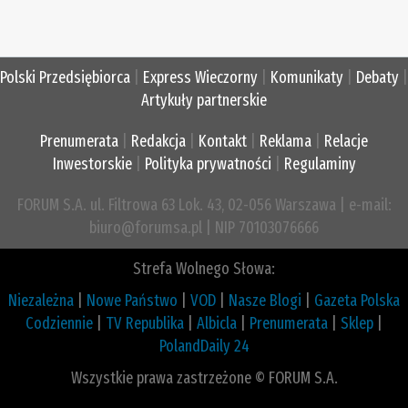
Polski Przedsiębiorca
|
Express Wieczorny
|
Komunikaty
|
Debaty
|
Artykuły partnerskie
Prenumerata
|
Redakcja
|
Kontakt
|
Reklama
|
Relacje
Inwestorskie
|
Polityka prywatności
|
Regulaminy
FORUM S.A. ul. Filtrowa 63 Lok. 43, 02-056 Warszawa | e-mail:
biuro@forumsa.pl | NIP 70103076666
Strefa Wolnego Słowa:
Niezależna
|
Nowe Państwo
|
VOD
|
Nasze Blogi
|
Gazeta Polska
Codziennie
|
TV Republika
|
Albicla
|
Prenumerata
|
Sklep
|
PolandDaily 24
Wszystkie prawa zastrzeżone © FORUM S.A.