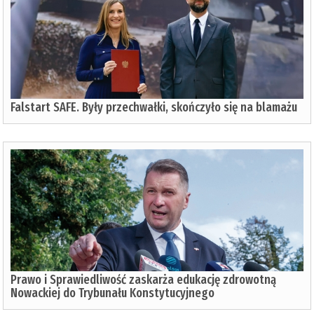
Falstart SAFE. Były przechwałki, skończyło się na blamażu
Prawo i Sprawiedliwość zaskarża edukację zdrowotną
Nowackiej do Trybunału Konstytucyjnego