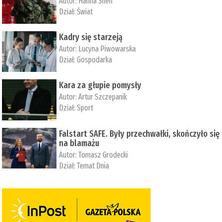
Autor:
­Hanna Shen
Dział:
Świat
Kadry się starzeją
Autor:
Lucyna Piwowarska
Dział:
Gospodarka
Kara za głupie pomysły
Autor:
Artur Szczepanik
Dział:
Sport
Falstart SAFE. Były przechwałki, skończyło się
na blamażu
Autor:
Tomasz Grodecki
Dział:
Temat Dnia