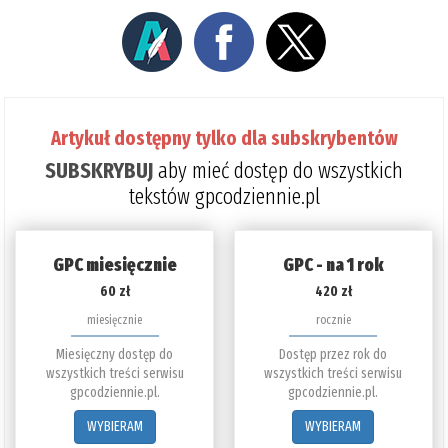
Artykuł dostępny tylko dla subskrybentów
SUBSKRYBUJ
aby mieć dostęp do wszystkich
tekstów gpcodziennie.pl
GPC miesięcznie
GPC - na 1 rok
60 zł
420 zł
miesięcznie
rocznie
Miesięczny dostęp do
Dostęp przez rok do
wszystkich treści serwisu
wszystkich treści serwisu
gpcodziennie.pl.
gpcodziennie.pl.
WYBIERAM
WYBIERAM