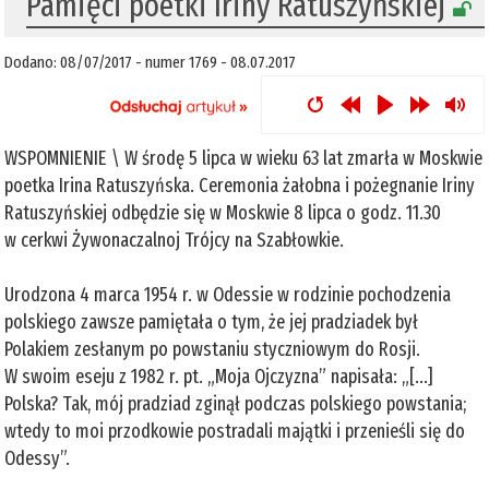
​Pamięci poetki Iriny Ratuszyńskiej
Dodano: 08/07/2017 - numer 1769 - 08.07.2017
WSPOMNIENIE \ W środę 5 lipca w wieku 63 lat zmarła w Moskwie
poetka Irina Ratuszyńska. Ceremonia żałobna i pożegnanie Iriny
Ratuszyńskiej odbędzie się w Moskwie 8 lipca o godz. 11.30
w cerkwi Żywonaczalnoj Trójcy na Szabłowkie.
Urodzona 4 marca 1954 r. w Odessie w rodzinie pochodzenia
polskiego zawsze pamiętała o tym, że jej pradziadek był
Polakiem zesłanym po powstaniu styczniowym do Rosji.
W swoim eseju z 1982 r. pt. „Moja Ojczyzna” napisała: „[...]
Polska? Tak, mój pradziad zginął podczas polskiego powstania;
wtedy to moi przodkowie postradali majątki i przenieśli się do
Odessy”.