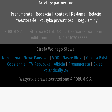
Artykuły partnerskie
Prenumerata
|
Redakcja
|
Kontakt
|
Reklama
|
Relacje
Inwestorskie
|
Polityka prywatności
|
Regulaminy
FORUM S.A. ul. Filtrowa 63 Lok. 43, 02-056 Warszawa | e-mail:
biuro@forumsa.pl | NIP 70103076666
Strefa Wolnego Słowa:
Niezależna
|
Nowe Państwo
|
VOD
|
Nasze Blogi
|
Gazeta Polska
Codziennie
|
TV Republika
|
Albicla
|
Prenumerata
|
Sklep
|
PolandDaily 24
Wszystkie prawa zastrzeżone © FORUM S.A.