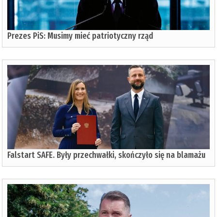
Prezes PiS: Musimy mieć patriotyczny rząd
Falstart SAFE. Były przechwałki, skończyło się na blamażu