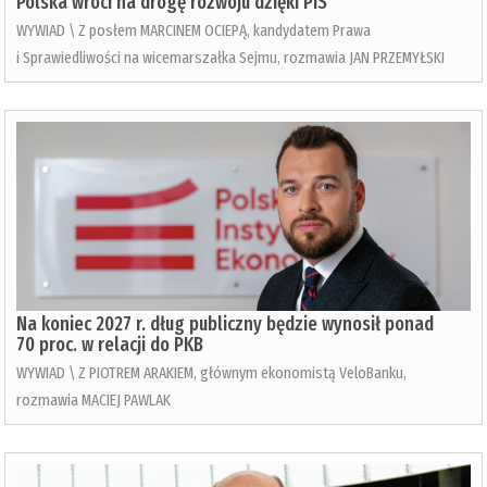
Polska wróci na drogę rozwoju dzięki PiS
WYWIAD \ Z posłem MARCINEM OCIEPĄ, kandydatem Prawa
i Sprawiedliwości na wicemarszałka Sejmu, rozmawia JAN PRZEMYŁSKI
Na koniec 2027 r. dług publiczny będzie wynosił ponad
70 proc. w relacji do PKB
WYWIAD \ Z PIOTREM ARAKIEM, głównym ekonomistą VeloBanku,
rozmawia MACIEJ PAWLAK