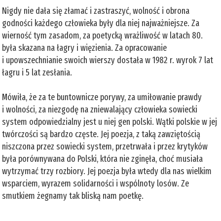
Nigdy nie dała się złamać i zastraszyć, wolność i obrona
godności każdego człowieka były dla niej najważniejsze. Za
wierność tym zasadom, za poetycką wrażliwość w latach 80.
była skazana na łagry i więzienia. Za opracowanie
i upowszechnianie swoich wierszy dostała w 1982 r. wyrok 7 lat
łagru i 5 lat zesłania.
Mówiła, że za te buntownicze porywy, za umiłowanie prawdy
i wolności, za niezgodę na zniewalający człowieka sowiecki
system odpowiedzialny jest u niej gen polski. Wątki polskie w jej
twórczości są bardzo częste. Jej poezja, z taką zawziętością
niszczona przez sowiecki system, przetrwała i przez krytyków
była porównywana do Polski, która nie zginęła, choć musiała
wytrzymać trzy rozbiory. Jej poezja była wtedy dla nas wielkim
wsparciem, wyrazem solidarności i wspólnoty losów. Ze
smutkiem żegnamy tak bliską nam poetkę.