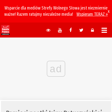
Wsparcie dla mediów Strefy Wolnego Słowa jest niezmiernie
x
ważne! Razem ratujmy niezależne media!
Wspieram TERAZ »
ad