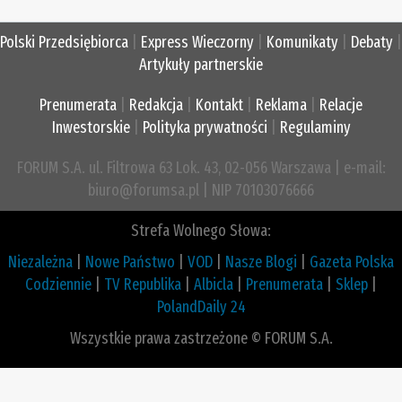
Polski Przedsiębiorca
|
Express Wieczorny
|
Komunikaty
|
Debaty
|
Artykuły partnerskie
Prenumerata
|
Redakcja
|
Kontakt
|
Reklama
|
Relacje
Inwestorskie
|
Polityka prywatności
|
Regulaminy
FORUM S.A. ul. Filtrowa 63 Lok. 43, 02-056 Warszawa | e-mail:
biuro@forumsa.pl | NIP 70103076666
Strefa Wolnego Słowa:
Niezależna
|
Nowe Państwo
|
VOD
|
Nasze Blogi
|
Gazeta Polska
Codziennie
|
TV Republika
|
Albicla
|
Prenumerata
|
Sklep
|
PolandDaily 24
Wszystkie prawa zastrzeżone © FORUM S.A.