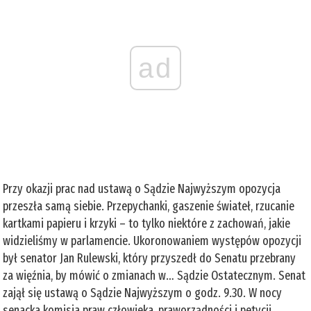
ad
Przy okazji prac nad ustawą o Sądzie Najwyższym opozycja
przeszła samą siebie. Przepychanki, gaszenie świateł, rzucanie
kartkami papieru i krzyki – to tylko niektóre z zachowań, jakie
widzieliśmy w parlamencie. Ukoronowaniem występów opozycji
był senator Jan Rulewski, który przyszedł do Senatu przebrany
za więźnia, by mówić o zmianach w… Sądzie Ostatecznym. Senat
zajął się ustawą o Sądzie Najwyższym o godz. 9.30. W nocy
senacka komisja praw człowieka, praworządności i petycji