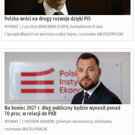
Polska wróci na drogę rozwoju dzięki PiS
WYWIAD \ Z posłem MARCINEM OCIEPĄ, kandydatem Prawa
i Sprawiedliwości na wicemarszałka Sejmu, rozmawia JAN PRZEMYŁSKI
Na koniec 2027 r. dług publiczny będzie wynosił ponad
70 proc. w relacji do PKB
WYWIAD \ Z PIOTREM ARAKIEM, głównym ekonomistą VeloBanku,
rozmawia MACIEJ PAWLAK