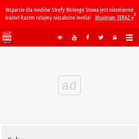
Wsparcie dla mediów Strefy Wolnego Słowa jest niezmiernie
x
ważne! Razem ratujmy niezależne media!
Wspieram TERAZ »
ad