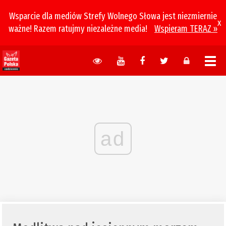
Wsparcie dla mediów Strefy Wolnego Słowa jest niezmiernie
x
ważne! Razem ratujmy niezależne media!
Wspieram TERAZ »
ad