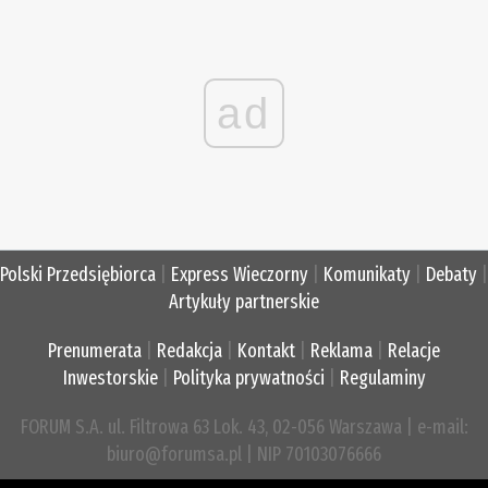
ad
Polski Przedsiębiorca
|
Express Wieczorny
|
Komunikaty
|
Debaty
|
Artykuły partnerskie
Prenumerata
|
Redakcja
|
Kontakt
|
Reklama
|
Relacje
Inwestorskie
|
Polityka prywatności
|
Regulaminy
FORUM S.A. ul. Filtrowa 63 Lok. 43, 02-056 Warszawa | e-mail:
biuro@forumsa.pl | NIP 70103076666