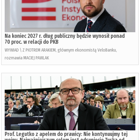
Na koniec 2027 r. dług publiczny będzie wynosił ponad
70 proc. w relacji do PKB
WYWIAD \ Z PIOTREM ARAKIEM, głównym ekonomistą VeloBanku,
rozmawia MACIEJ PAWLAK
Prof. Legutko z apelem do prawicy: Nie kontynuujmy tej