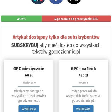
37%
pozostało do przeczytania: 63%
Artykuł dostępny tylko dla subskrybentów
SUBSKRYBUJ
aby mieć dostęp do wszystkich
tekstów gpcodziennie.pl
GPC miesięcznie
GPC - na 1 rok
60 zł
420 zł
miesięcznie
rocznie
Miesięczny dostęp do
Dostęp przez rok do
wszystkich treści serwisu
wszystkich treści serwisu
gpcodziennie.pl.
gpcodziennie.pl.
WYBIERAM
WYBIERAM