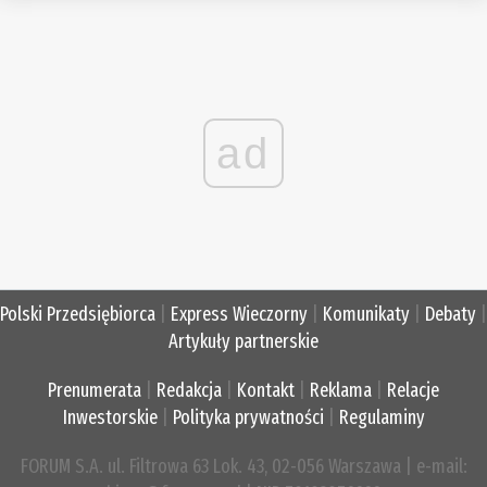
ad
Polski Przedsiębiorca
|
Express Wieczorny
|
Komunikaty
|
Debaty
|
Artykuły partnerskie
Prenumerata
|
Redakcja
|
Kontakt
|
Reklama
|
Relacje
Inwestorskie
|
Polityka prywatności
|
Regulaminy
FORUM S.A. ul. Filtrowa 63 Lok. 43, 02-056 Warszawa | e-mail: