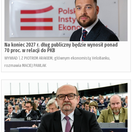
Na koniec 2027 r. dług publiczny będzie wynosił ponad
70 proc. w relacji do PKB
WYWIAD \ Z PIOTREM ARAKIEM, głównym ekonomistą VeloBanku,
rozmawia MACIEJ PAWLAK