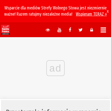
Wsparcie dla mediów Strefy Wolnego Słowa jest niezmiernie
x
ważne! Razem ratujmy niezależne media!
Wspieram TERAZ »
ad