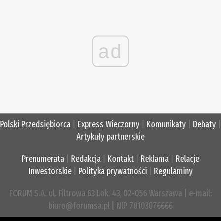
ad
Polski Przedsiębiorca
|
Express Wieczorny
|
Komunikaty
|
Debaty
|
Artykuły partnerskie
Prenumerata
|
Redakcja
|
Kontakt
|
Reklama
|
Relacje
Inwestorskie
|
Polityka prywatności
|
Regulaminy
FORUM S.A. ul. Filtrowa 63 Lok. 43, 02-056 Warszawa | e-mail:
biuro@forumsa.pl | NIP 70103076666