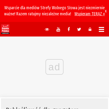
Wsparcie dla mediów Strefy Wolnego Słowa jest niezmiernie
x
ważne! Razem ratujmy niezależne media!
Wspieram TERAZ »
ad