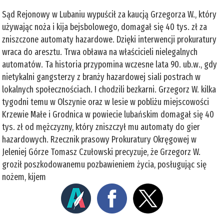
Sąd Rejonowy w Lubaniu wypuścił za kaucją Grzegorza W., który
używając noża i kija bejsbolowego, domagał się 40 tys. zł za
zniszczone automaty hazardowe. Dzięki interwencji prokuratury
wraca do aresztu. Trwa obława na właścicieli nielegalnych
automatów. Ta historia przypomina wczesne lata 90. ub.w., gdy
nietykalni gangsterzy z branży hazardowej siali postrach w
lokalnych społecznościach. I chodzili bezkarni. Grzegorz W. kilka
tygodni temu w Olszynie oraz w lesie w pobliżu miejscowości
Krzewie Małe i Grodnica w powiecie lubańskim domagał się 40
tys. zł od mężczyzny, który zniszczył mu automaty do gier
hazardowych. Rzecznik prasowy Prokuratury Okręgowej w
Jeleniej Górze Tomasz Czułowski precyzuje, że Grzegorz W.
groził poszkodowanemu pozbawieniem życia, posługując się
nożem, kijem