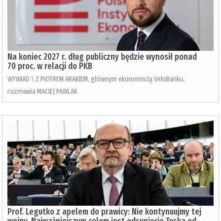
Na koniec 2027 r. dług publiczny będzie wynosił ponad
70 proc. w relacji do PKB
WYWIAD \ Z PIOTREM ARAKIEM, głównym ekonomistą VeloBanku,
rozmawia MACIEJ PAWLAK
Prof. Legutko z apelem do prawicy: Nie kontynuujmy tej