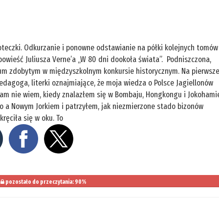
teczki. Odkurzanie i ponowne odstawianie na półki kolejnych tomów
powieść Juliusza Verne’a „W 80 dni dookoła świata”. Podniszczona,
feum zdobytym w międzyszkolnym konkursie historycznym. Na pierwsze
edagoga, literki oznajmiające, że moja wiedza o Polsce Jagiellonów
sam nie wiem, kiedy znalazłem się w Bombaju, Hongkongu i Jokohami
o a Nowym Jorkiem i patrzyłem, jak niezmierzone stado bizonów
kręciła się w oku. To
pozostało do przeczytania: 90%