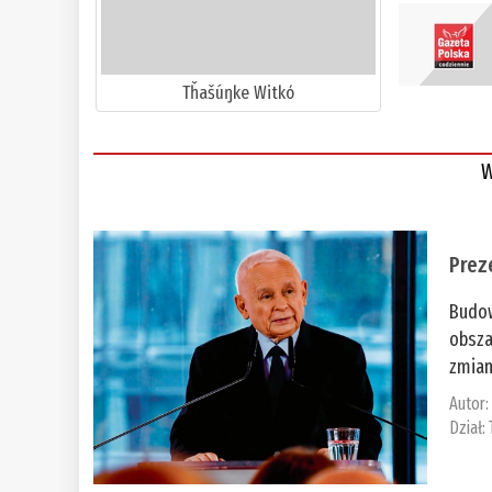
Tȟašúŋke Witkó
W
Prez
Budow
obsza
zmian
Autor
Dział: