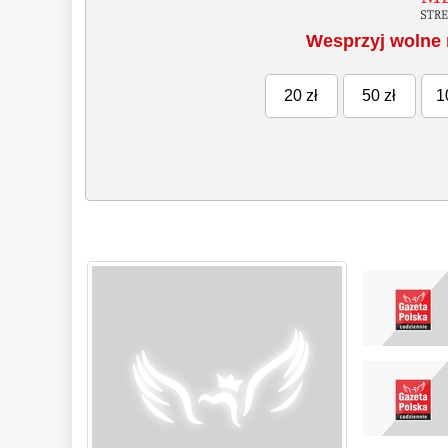
Wesprzyj wolne 
20 zł
50 zł
1