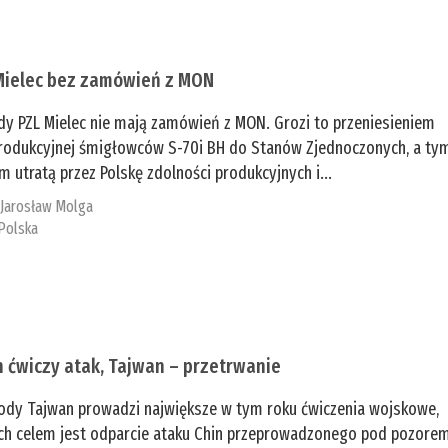
Mielec bez zamówień z MON
dy PZL Mielec nie mają zamówień z MON. Grozi to przeniesieniem
 produkcyjnej śmigłowców S-70i BH do Stanów Zjednoczonych, a ty
 utratą przez Polskę zdolności produkcyjnych i...
:
Jarosław Molga
Polska
n ćwiczy atak, Tajwan – przetrwanie
ody Tajwan prowadzi największe w tym roku ćwiczenia wojskowe,
ch celem jest odparcie ataku Chin przeprowadzonego pod pozore