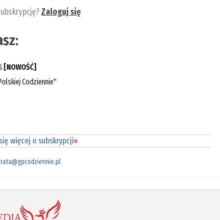
subskrypcję?
Zaloguj się
sz:
eś
[NOWOŚĆ]
olskiej Codziennie"
ię więcej o subskrypcji
»
rata@gpcodziennie.pl