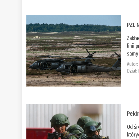
PZL 
Zakła
linii
samym
Autor
Dział:
Peki
Od śr
który