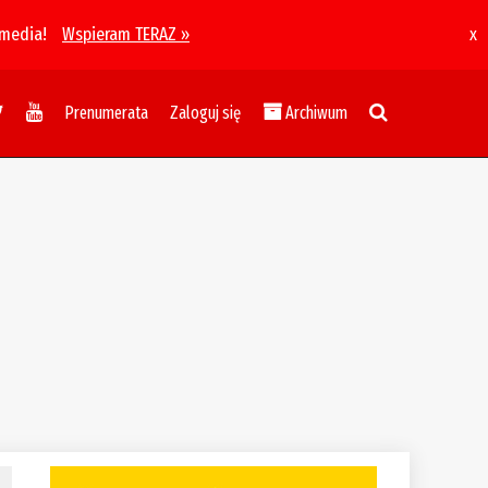
 media!
Wspieram TERAZ »
x
Prenumerata
Zaloguj się
Archiwum